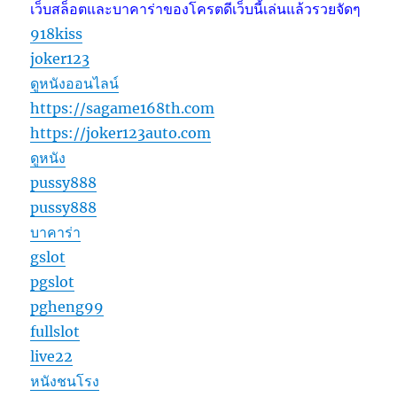
เว็บสล็อตและบาคาร่าของโครตดีเว็บนี้เล่นแล้วรวยจัดๆ
918kiss
joker123
ดูหนังออนไลน์
https://sagame168th.com
https://joker123auto.com
ดูหนัง
pussy888
pussy888
บาคาร่า
gslot
pgslot
pgheng99
fullslot
live22
หนังชนโรง