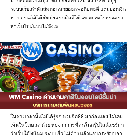
มาตลอดด้วยเหตุว่าขี้เกียจสมัครใหม่ จนกระทั่งอยู่ๆ
ระบบเว็บเก่าดันล่มตอนหวยออกพอดิบพอดี แถมยอดเงิน
หาย ถอนก็มิได้ ติดต่อแอดมินมิได้ เลยตกลงใจลองมอง
หาเว็บใหม่แบบไม่ลังเล
ในช่วงเวลานั้นไม่ได้รู้จัก หวยฮิต88 มาก่อนเลย ไม่เคย
เห็นในโฆษณาด้วย พบจากการที่คนในกรุ๊ปไลน์แชร์มา
ว่าเว็บนี้เปิดใหม่ ระบบเร็ว ไม่ค้าง แล้วแอบกระซิบบอก