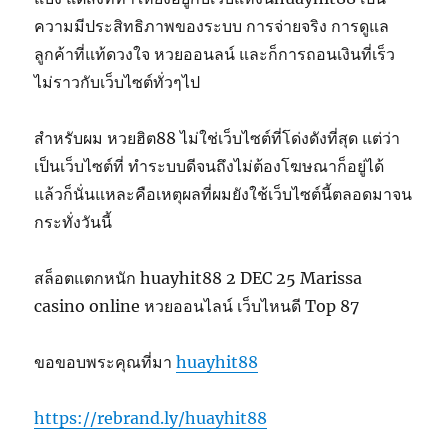
ความมีประสิทธิภาพของระบบ การจ่ายจริง การดูแล
ลูกค้าที่แท้ดวงใจ หวยออนลน์ และก็การถอนเงินที่เร็ว
ไม่ราวกับเว็บไซต์ทั่วๆไป
สำหรับผม หวยฮิต88 ไม่ใช่เว็บไซต์ที่โด่งดังที่สุด แต่ว่า
เป็นเว็บไซต์ที่ ทำระบบดีจนถึงไม่ต้องโฆษณาก็อยู่ได้
แล้วก็นั่นแหละคือเหตุผลที่ผมยังใช้เว็บไซต์นี้ตลอดมาจน
กระทั่งวันนี้
สล็อตแตกหนัก huayhit88 2 DEC 25 Marissa
casino online หวยออนไลน์ เว็บไหนดี Top 87
ขอขอบพระคุณที่มา
huayhit88
https://rebrand.ly/huayhit88