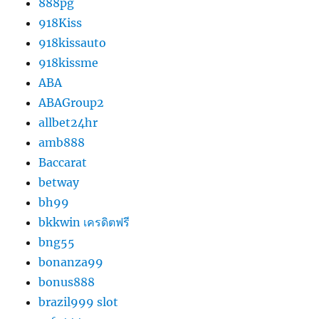
888pg
918Kiss
918kissauto
918kissme
ABA
ABAGroup2
allbet24hr
amb888
Baccarat
betway
bh99
bkkwin เครดิตฟรี
bng55
bonanza99
bonus888
brazil999 slot