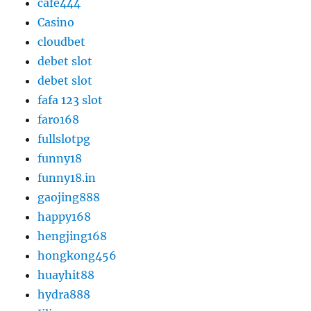
cafe444
Casino
cloudbet
debet slot
debet slot
fafa 123 slot
faro168
fullslotpg
funny18
funny18.in
gaojing888
happy168
hengjing168
hongkong456
huayhit88
hydra888