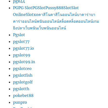
pgk44
PGPG SlotPGSlotPussy888SlotSlot
OnlineSlotxoคาสิโนคาสิโนออนไลน์บาคาร่าบา
คาร่าออนไลน์พนันออนไลน์สล็อตสล็อตออนไลน์เกม
ยิงปลาเว็บพนันเว็บพนันออนไลน์
Pgslot
pgslot77
pgslot77.io
pgslot99
pgslot99.in
pgslotceo
pgslotfish
pgslotgolf
pgslotth
pokebet88
punpro