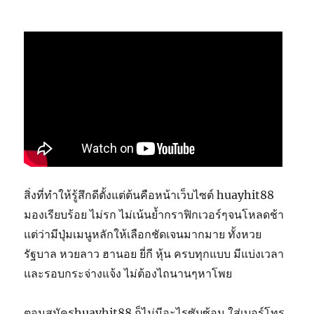
สิ่งที่ทำให้รู้สึกดีตั้งแต่ต้นคือหน้าเว็บไซต์ huayhit88
มองเรียบร้อย ไม่รก ไม่เน้นย้ำกราฟิกเวอร์ๆจนโหลดช้า
แต่ว่ามีปุ่มเมนูหลักให้เลือกชัดเจนมากมาย ทั้งหวย
รัฐบาล หวยลาว ฮานอย ยี่กี หุ้น ครบทุกแบบ มีแบ่งเวลา
และรอบกระจ่างแจ้ง ไม่ต้องไถนานๆหาโพย
ตอนสมัครhuayhit88 ก็ไม่มีอะไรซับซ้อน ใส่เบอร์โทร