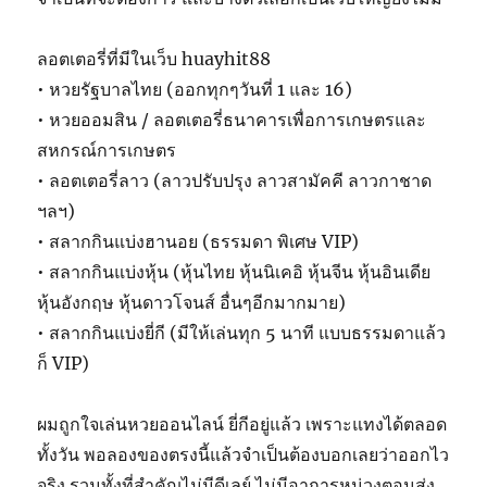
ลอตเตอรี่ที่มีในเว็บ huayhit88
• หวยรัฐบาลไทย (ออกทุกๆวันที่ 1 และ 16)
• หวยออมสิน / ลอตเตอรี่ธนาคารเพื่อการเกษตรและ
สหกรณ์การเกษตร
• ลอตเตอรี่ลาว (ลาวปรับปรุง ลาวสามัคคี ลาวกาชาด
ฯลฯ)
• สลากกินแบ่งฮานอย (ธรรมดา พิเศษ VIP)
• สลากกินแบ่งหุ้น (หุ้นไทย หุ้นนิเคอิ หุ้นจีน หุ้นอินเดีย
หุ้นอังกฤษ หุ้นดาวโจนส์ อื่นๆอีกมากมาย)
• สลากกินแบ่งยี่กี (มีให้เล่นทุก 5 นาที แบบธรรมดาแล้ว
ก็ VIP)
ผมถูกใจเล่นหวยออนไลน์ ยี่กีอยู่แล้ว เพราะแทงได้ตลอด
ทั้งวัน พอลองของตรงนี้แล้วจำเป็นต้องบอกเลยว่าออกไว
จริง รวมทั้งที่สำคัญไม่มีดีเลย์ ไม่มีอาการหน่วงตอนส่ง