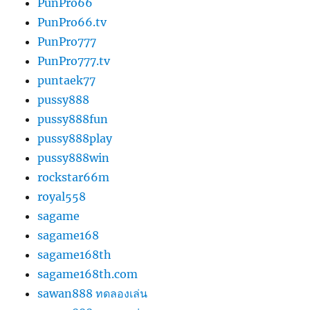
PunPro66
PunPro66.tv
PunPro777
PunPro777.tv
puntaek77
pussy888
pussy888fun
pussy888play
pussy888win
rockstar66m
royal558
sagame
sagame168
sagame168th
sagame168th.com
sawan888 ทดลองเล่น