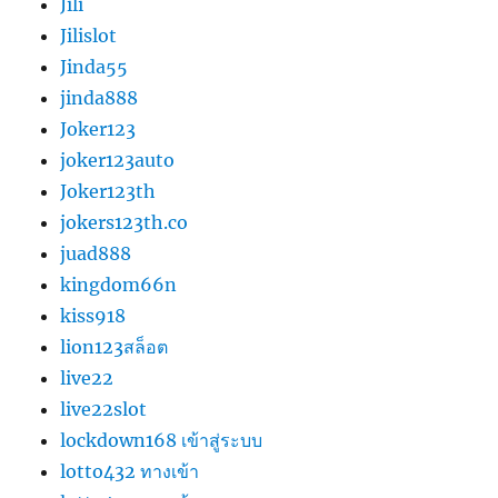
Jili
Jilislot
Jinda55
jinda888
Joker123
joker123auto
Joker123th
jokers123th.co
juad888
kingdom66n
kiss918
lion123สล็อต
live22
live22slot
lockdown168 เข้าสู่ระบบ
lotto432 ทางเข้า