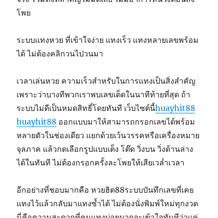
โพย
ระบบแทงหวย ที่เข้าใจง่าย แทงเร็ว แทงหลายเลขพร้อม
ได้ ไม่ต้องคลิกวนไปวนมา
เวลาเล่นหวย ความเร็วสำหรับในการแทงเป็นสิ่งสำคัญ
เพราะว่าบางทีพวกเราพบเลขเด็ดในนาทีท้ายที่สุด ถ้า
ระบบไม่ดีเป็นหมดสิทธิ์โดยทันที เว็บไซต์นี้
huayhit88
huayhit88
ออกแบบมาให้สามารถกรอกเลขได้พร้อม
หลายตัวในช่องเดียว แยกด้วยเว้นวรรคหรือเครื่องหมาย
จุลภาค แล้วกดเลือกรูปแบบเต็ง โต๊ด วิ่งบน วิ่งด้านล่าง
ได้ในทันที ไม่ต้องกรอกครั้งละโพยให้เสียเวล่ำเวลา
อีกอย่างที่ชอบมากคือ หวยฮิต88ระบบบันทึกเลขที่เคย
แทงไว้แล้วกลับมาแทงซ้ำได้ ไม่ต้องนั่งพิมพ์ใหม่ทุกงวด
นี่คือความสะดวกที่คนแทงบ่อยมากจะเข้าใจทันทีว่าแค่