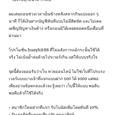
ผมเคยถอนช่วงเวลาเย็นข้างหลังสลากกินแบ่งออก 5
นาที ก็ได้เงินฝากบัญชีทันทีแบบไม่มีติดขัด และไม่เคย
เผชิญปัญหาเงินค้าง หรือถอนมิได้เลยตลอดหนึ่งเดือนที่
ผ่านมา
โปรโมชั่น huayhit88 ที่ไม่อลังการแม้กระนั้นใช้ได้
จริง ไม่เน้นย้ำล่อด้วยโปรเวอร์เกิน แต่ให้แบบจริงใจ
จุดนี้ต้องยอมรับว่าเว็บ หวยออนไลน์ ไม่ใช่เว็บที่โปรแรง
เวอร์แบบบางเจ้าที่แจกแบบฝาก 100 ได้ 1000 แต่พอ
เพียงอ่านข้อตกลงแล้วจะรู้เลยว่า เว็บนี้ให้แบบ พอดิบ
พอดีแล้วก็ใช้ได้จริง
• สมาชิกใหม่ฝากทีแรก รับโบนัสเพิ่มโดยทันที 10%
• รับเครดิตคืนยอดเสีย 5% ทุกอาทิตย์