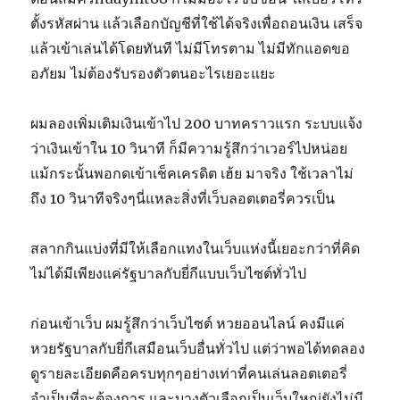
ตั้งรหัสผ่าน แล้วเลือกบัญชีที่ใช้ได้จริงเพื่อถอนเงิน เสร็จ
แล้วเข้าเล่นได้โดยทันที ไม่มีโทรตาม ไม่มีทักแอดขอ
อภัยม ไม่ต้องรับรองตัวตนอะไรเยอะแยะ
ผมลองเพิ่มเติมเงินเข้าไป 200 บาทคราวแรก ระบบแจ้ง
ว่าเงินเข้าใน 10 วินาที ก็มีความรู้สึกว่าเวอร์ไปหน่อย
แม้กระนั้นพอกดเข้าเช็คเครดิต เฮ้ย มาจริง ใช้เวลาไม่
ถึง 10 วินาทีจริงๆนี่แหละสิ่งที่เว็บลอตเตอรี่ควรเป็น
สลากกินแบ่งที่มีให้เลือกแทงในเว็บแห่งนี้เยอะกว่าที่คิด
ไม่ได้มีเพียงแค่รัฐบาลกับยี่กีแบบเว็บไซต์ทั่วไป
ก่อนเข้าเว็บ ผมรู้สึกว่าเว็บไซต์ หวยออนไลน์ คงมีแค่
หวยรัฐบาลกับยี่กีเสมือนเว็บอื่นทั่วไป แต่ว่าพอได้ทดลอง
ดูรายละเอียดคือครบทุกๆอย่างเท่าที่คนเล่นลอตเตอรี่
จำเป็นที่จะต้องการ และบางตัวเลือกเป็นเว็บใหญ่ยังไม่มี