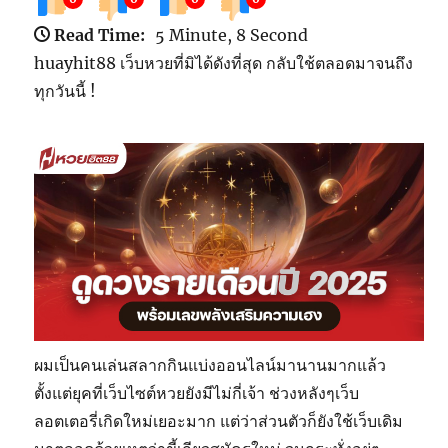
Read Time:
5 Minute, 8 Second
huayhit88 เว็บหวยที่มิได้ดังที่สุด กลับใช้ตลอดมาจนถึง
ทุกวันนี้ !
ผมเป็นคนเล่นสลากกินแบ่งออนไลน์มานานมากแล้ว
ตั้งแต่ยุคที่เว็บไซต์หวยยังมีไม่กี่เจ้า ช่วงหลังๆเว็บ
ลอตเตอรี่เกิดใหม่เยอะมาก แต่ว่าส่วนตัวก็ยังใช้เว็บเดิม