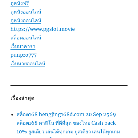
ดูหนังฟรี
ดูหนังออนไลน์
ดูหนังออนไลน์
https://www.pgslot.movie
สล็อตออนไลน์
เว็บบาคาร่า
punpro777
เว็บหวยออนไลน์
เรื่องล่าสุด
สล็อต168 hengjing168d.com 20 Sep 2569
สล็อต168 คาสิโน ที่ดีที่สุด ของไทย Cash back
10% ยูสเดียว เล่นได้ทุกเกม ยูสเดียว เล่นได้ทุกเกม