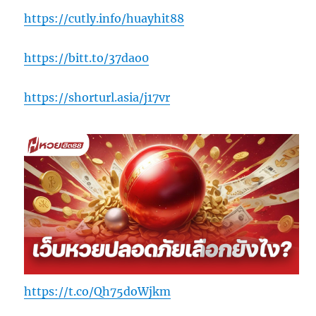
https://cutly.info/huayhit88
https://bitt.to/37dao0
https://shorturl.asia/j17vr
https://t.co/Qh75doWjkm