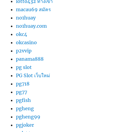
lotto432 ทางเข้า
macau69 สมัคร
no1huay
no1huay.com
okc4
okcasino
p2vvip
panama888
pg slot
PG Slot เว็บใหม่
pg718
pg77
pgfish
pgheng
pgheng99
pgjoker