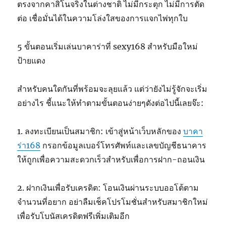
ตรงจากคาสิโนจริงในต่างชาติ ไม่มีกระตุก ไม่มีการตัด
ต่อ เชื่อมั่นได้ในความโล่งใสของการแจกไพ่ทุกใบ
5 ขั้นตอนเริ่มเล่นบาคาร่าที่ sexy168 สำหรับมือใหม่
ป้ายแดง
สำหรับคนใดกันที่พร้อมจะลุยแล้ว แต่ว่ายังไม่รู้จักจะเริ่ม
อย่างไร ชี้แนะให้ทำตามขั้นตอนง่ายๆดังต่อไปนี้เลยจ๊ะ:
1. ลงทะเบียนเป็นสมาชิก: เข้าสู่หน้าเว็บหลักของ
บาคา
ร่า168
กรอกข้อมูลเบอร์โทรศัพท์และเลขบัญชีธนาคาร
ให้ถูกเพื่อความสะดวกเร็วสำหรับเพื่อการฝาก-ถอนเงิน
2. ฝากเงินเพื่อรับเครดิต: โอนเงินผ่านระบบออโต้ตาม
จำนวนที่อยาก อย่าลืมเช็คโปรโมชั่นสำหรับสมาชิกใหม่
เพื่อรับโบนัสเครดิตฟรีเพิ่มเติมอีก