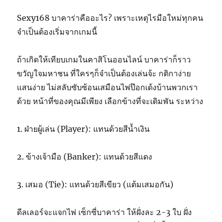
Sexy168 บาคาร่าคืออะไร? เพราะเหตุไรมือใหม่ทุกคน
จำเป็นต้องเริ่มจากเกมนี้
ถ้าเกิดให้เทียบเกมในคาสิโนออนไลน์ บาคาร่าก็ราว
ขวัญใจมหาชน ที่ใครๆก็จำเป็นต้องเล่นจ้ะ กติกาง่าย
แสนง่าย ไม่สลับซับซ้อนเสมือนไพ่ป๊อกเด้งบ้านพวกเรา
ด้วย หน้าที่ของคุณมีเพียง เลือกข้างที่จะเดิมพัน ระหว่าง
1. ฝ่ายผู้เล่น (Player): แทนด้วยสีน้ำเงิน
2. ข้างเจ้ามือ (Banker): แทนด้วยสีแดง
3. เสมอ (Tie): แทนด้วยสีเขียว (แต้มเสมอกัน)
ดีลเลอร์จะแจกไพ่ เซ็กซี่บาคาร่า ให้ฝั่งละ 2-3 ใบ ฝั่ง