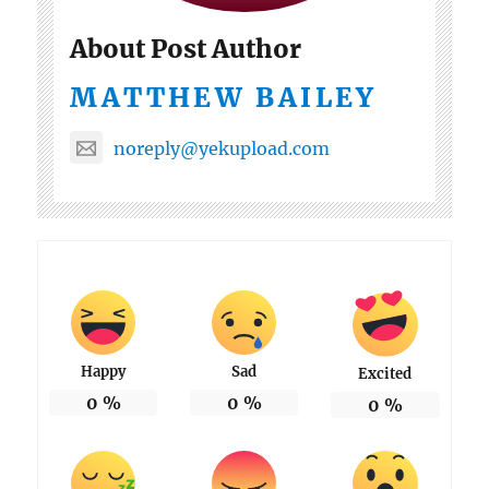
About Post Author
MATTHEW BAILEY
noreply@yekupload.com
Happy
Sad
Excited
0
%
0
%
0
%