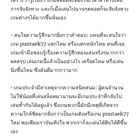
เพราะว่ารู้เรื่องว่าเกมสล็อตจะต้องใช้เวลาสำหรับเพื่อ
การจับจังหวะ และก็เมื่อเล่นไปนานๆตลอดก็จะจับจังหวะ
เกมต่างๆได้มากขึ้นนั่นเอง
• สนใจความรู้สึกมากยิ่งกว่าคำตอบ: แทนที่จะสนใจว่า
เกม puntaek77 แตกไหม หรือแตกหนักไหม คนที่เจอ
เกมเข้ามือชอบรู้เรื่องความรู้สึกตอนเล่นจริงๆมากกว่า
ผลสรุป เล่นเกมนี้แล้วเป็นอย่างไร เครียดไหม หรือเล่น
นิ่งขึ้นไหม ซึ่งมันดีมากกว่ามาก
• เกมประจำมีสาเหตุจากความสนิทสนม: ผู้คนจำนวน
ไม่ใช้น้อยที่เล่นสล็อตมานานจะมีเกมประจำที่กลับไป
เล่นซ้ำกันได้อยู่แล้ว ซึ่งเกมพวกนี้มักมีเหตุที่เกิดจาก
ความใกล้ชิดมากยิ่งกว่าเป็นเกมดังหรือเกม puntaek77
ใหม่ พอเพียงเราบันเทิงใจ พวกเราก็จะเล่นได้ดิบได้ดีขึ้น
เอง