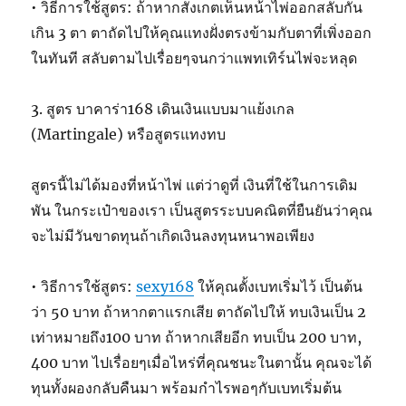
• วิธีการใช้สูตร: ถ้าหากสังเกตเห็นหน้าไพ่ออกสลับกัน
เกิน 3 ตา ตาถัดไปให้คุณแทงฝั่งตรงข้ามกับตาที่เพิ่งออก
ในทันที สลับตามไปเรื่อยๆจนกว่าแพทเทิร์นไพ่จะหลุด
3. สูตร บาคาร่า168 เดินเงินแบบมาแย้งเกล
(Martingale) หรือสูตรแทงทบ
สูตรนี้ไม่ได้มองที่หน้าไพ่ แต่ว่าดูที่ เงินที่ใช้ในการเดิม
พัน ในกระเป๋าของเรา เป็นสูตรระบบคณิตที่ยืนยันว่าคุณ
จะไม่มีวันขาดทุนถ้าเกิดเงินลงทุนหนาพอเพียง
• วิธีการใช้สูตร:
sexy168
ให้คุณตั้งเบทเริ่มไว้ เป็นต้น
ว่า 50 บาท ถ้าหากตาแรกเสีย ตาถัดไปให้ ทบเงินเป็น 2
เท่าหมายถึง100 บาท ถ้าหากเสียอีก ทบเป็น 200 บาท,
400 บาท ไปเรื่อยๆเมื่อไหร่ที่คุณชนะในตานั้น คุณจะได้
ทุนทั้งผองกลับคืนมา พร้อมกำไรพอๆกับเบทเริ่มต้น