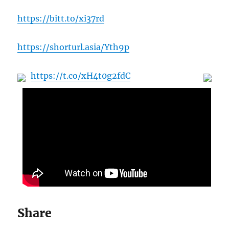
https://bitt.to/xi37rd
https://shorturl.asia/Yth9p
https://t.co/xH4t0g2fdC
Share