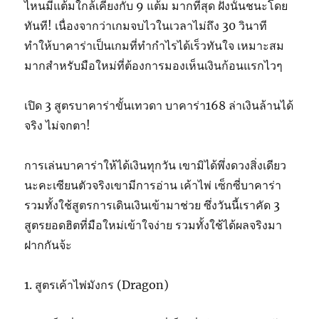
ไหนมีแต้มใกล้เคียงกับ 9 แต้ม มากที่สุด ฝั่งนั้นชนะโดย
ทันที! เนื่องจากว่าเกมจบไวในเวลาไม่ถึง 30 วินาที
ทำให้บาคาร่าเป็นเกมที่ทำกำไรได้เร็วทันใจ เหมาะสม
มากสำหรับมือใหม่ที่ต้องการมองเห็นเงินก้อนแรกไวๆ
เปิด 3 สูตรบาคาร่าขั้นเทวดา บาคาร่า168 ล่าเงินล้านได้
จริง ไม่จกตา!
การเล่นบาคาร่าให้ได้เงินทุกวัน เขามิได้พึ่งดวงสิ่งเดียว
นะคะเซียนตัวจริงเขามีการอ่าน เค้าไพ่ เซ็กซี่บาคาร่า
รวมทั้งใช้สูตรการเดินเงินเข้ามาช่วย ซึ่งวันนี้เราคัด 3
สูตรยอดฮิตที่มือใหม่เข้าใจง่าย รวมทั้งใช้ได้ผลจริงมา
ฝากกันจ้ะ
1. สูตรเค้าไพ่มังกร (Dragon)