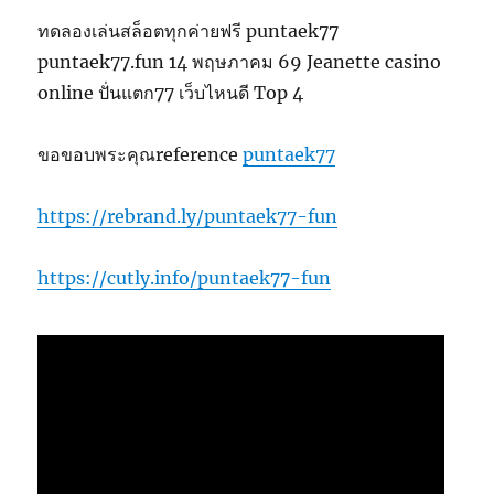
ทดลองเล่นสล็อตทุกค่ายฟรี puntaek77
puntaek77.fun 14 พฤษภาคม 69 Jeanette casino
online ปั่นแตก77 เว็บไหนดี Top 4
ขอขอบพระคุณreference
puntaek77
https://rebrand.ly/puntaek77-fun
https://cutly.info/puntaek77-fun