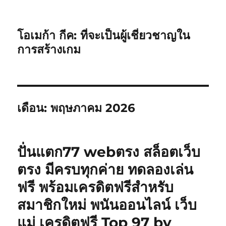
โอเมก้า กีค: ที่จะเป็นผู้เชี่ยวชาญใน
การสร้างเกม
เดือน:
พฤษภาคม 2026
ปั่นแตก77 webตรง สล็อตเว็บ
ตรง มีครบทุกค่าย ทดลองเล่น
ฟรี พร้อมเครดิตฟรีสำหรับ
สมาชิกใหม่ พนันออนไลน์ เว็บ
แม่ เครดิตฟรี Top 97 by