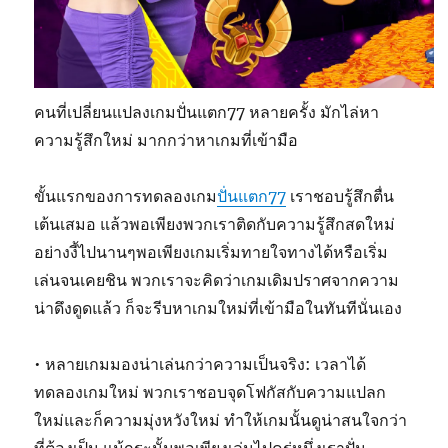
คนที่เปลี่ยนแปลงเกมปั่นแตก77 หลายครั้ง มักไล่หา
ความรู้สึกใหม่ มากกว่าหาเกมที่เข้ามือ
ขั้นแรกของการทดลองเกม
ปั่นแตก77
เราชอบรู้สึกตื่น
เต้นเสมอ แล้วพอเพียงพวกเราติดกับความรู้สึกสดใหม่
อย่างงี้ไปนานๆพอเพียงเกมเริ่มทายใจทางได้หรือเริ่ม
เล่นจนเคยชิน พวกเราจะคิดว่าเกมเดิมปราศจากความ
น่าดึงดูดแล้ว ก็จะรีบหาเกมใหม่ที่เข้ามือในทันทีนั่นเอง
• หลายเกมมองน่าเล่นกว่าความเป็นจริง: เวลาได้
ทดลองเกมใหม่ พวกเราชอบจุดโฟกัสกับความแปลก
ใหม่และก็ความมุ่งหวังใหม่ ทำให้เกมนั้นดูน่าสนใจกว่า