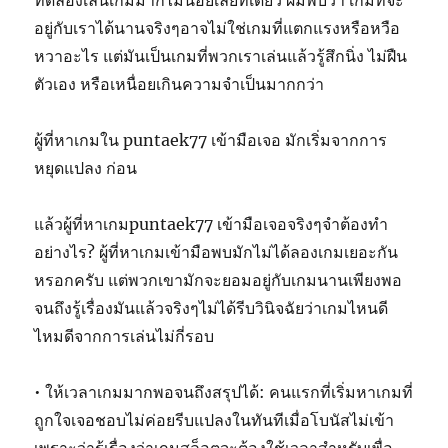
ทดลองเล่นเกมมากไม่น้อยเลยทีเดียว ผมพบว่า เกมที่จะ
อยู่กับเราได้นานจริงๆอาจไม่ใช่เกมที่แตกแรงหรือหวือ
หวาอะไร แต่มันเป็นเกมที่พวกเราเล่นแล้วรู้สึกนิ่ง ไม่ฝืน
ตัวเอง หรือเหนื่อยเกินความจำเป็นมากกว่า
ผู้ที่หาเกมใน puntaek77 เข้ามือเจอ มักเริ่มจากการ
หยุดแปลง ก่อน
แล้วผู้ที่หาเกมpuntaek77 เข้ามือเจอจริงๆจำต้องทำ
อย่างไร? ผู้ที่หาเกมเข้ามือพบมักไม่ได้ลองเกมเยอะกัน
หรอกครับ แต่พวกเขามักจะยอมอยู่กับเกมนานเพียงพอ
จนถึงรู้เรื่องมันแล้วจริงๆไม่ได้รีบวินิจฉัยว่าเกมไหนดี
ไหมดีจากการเล่นไม่กี่รอบ
• ให้เวลาเกมมากพอจนถึงสรุปได้: คนแรกที่เริ่มหาเกมที่
ถูกใจเจอชอบไม่ค่อยรีบแปลงในทันทีเมื่อโบนัสไม่เข้า