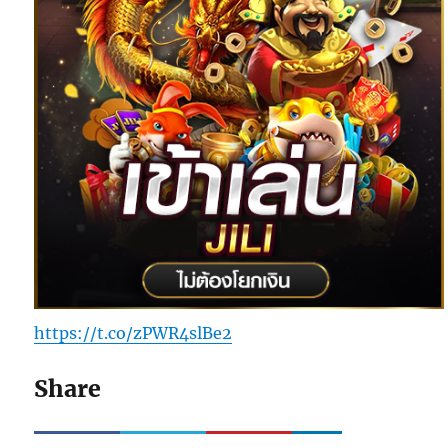
https://t.co/zPWR4slBe2
Share