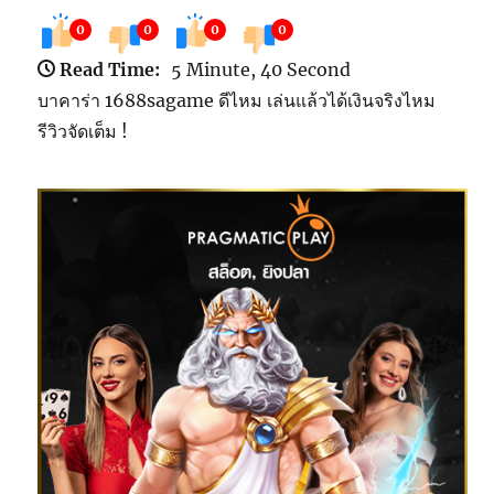
0
0
0
0
Read Time:
5 Minute, 40 Second
บาคาร่า 1688sagame ดีไหม เล่นแล้วได้เงินจริงไหม
รีวิวจัดเต็ม !