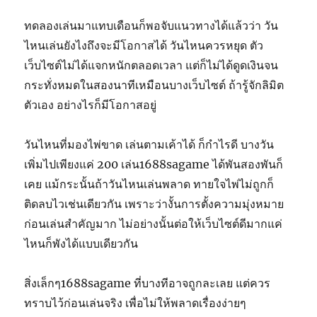
ทดลองเล่นมาแทบเดือนก็พอจับแนวทางได้แล้วว่า วัน
ไหนเล่นยังไงถึงจะมีโอกาสได้ วันไหนควรหยุด ตัว
เว็บไซต์ไม่ได้แจกหนักตลอดเวลา แต่ก็ไม่ได้ดูดเงินจน
กระทั่งหมดในสองนาทีเหมือนบางเว็บไซต์ ถ้ารู้จักลิมิต
ตัวเอง อย่างไรก็มีโอกาสอยู่
วันไหนที่มองไพ่ขาด เล่นตามเค้าได้ ก็กำไรดี บางวัน
เพิ่มไปเพียงแค่ 200 เล่น1688sagame ได้พันสองพันก็
เคย แม้กระนั้นถ้าวันไหนเล่นพลาด ทายใจไพ่ไม่ถูกก็
ติดลบไวเช่นเดียวกัน เพราะว่างั้นการตั้งความมุ่งหมาย
ก่อนเล่นสำคัญมาก ไม่อย่างนั้นต่อให้เว็บไซต์ดีมากแค่
ไหนก็พังได้แบบเดียวกัน
สิ่งเล็กๆ1688sagame ที่บางทีอาจถูกละเลย แต่ควร
ทราบไว้ก่อนเล่นจริง เพื่อไม่ให้พลาดเรื่องง่ายๆ