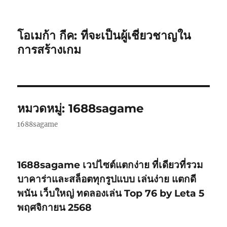
โอเมก้า กีค: ที่จะเป็นผู้เชี่ยวชาญใน
การสร้างเกม
หมวดหมู่:
1688sagame
1688sagame
1688sagame เวปไซต์แตกง่าย ที่เดียวที่รวม
บาคาร่าและสล็อตทุกรูปแบบ เล่นง่าย แตกดี
พนัน เว็บใหญ่ ทดลองเล่น Top 76 by Leta 5
พฤศจิกายน 2568