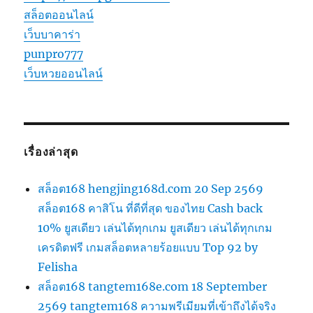
สล็อตออนไลน์
เว็บบาคาร่า
punpro777
เว็บหวยออนไลน์
เรื่องล่าสุด
สล็อต168 hengjing168d.com 20 Sep 2569
สล็อต168 คาสิโน ที่ดีที่สุด ของไทย Cash back
10% ยูสเดียว เล่นได้ทุกเกม ยูสเดียว เล่นได้ทุกเกม
เครดิตฟรี เกมสล็อตหลายร้อยแบบ Top 92 by
Felisha
สล็อต168 tangtem168e.com 18 September
2569 tangtem168 ความพรีเมียมที่เข้าถึงได้จริง