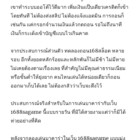
เขาทำระบบออโต้ไว้ดีมาก เพิ่มเงินแป๊บเดียวเครดิตก็เข้า
โดยทันที ไม่ต้องส่งสลิป ไม่ต้องแจ้งแอดมิน การถอนก็
เช่นกัน แค่กรอกจำนวนเงินแล้วกดถอน รอไม่ถึงนาที
เงินก็กระเด้งเข้าบัญชีแบบไวเกินคาด
จากประสบการณ์ส่วนตัว ทดลองถอน168สล็อต หลาย
รอบ อีกทั้งยอดหลักร้อยและหลักพันก็ไม่มีช้า ไม่มีหาย
ไม่เคยต้องตามเรื่องเลย ที่สำคัญไม่มีคุณค่าธรรมเนียม
หรือขั้นต่ำให้ยุ่งยาก คนไหนเล่นได้หน่อยเดียวก็ถอน
ออกมาเก็บได้เลย ไม่ต้องกลัวว่าเว็บจะดึงไว้
ประสบการณ์จริงสำหรับในการเล่นบาคาร่ากับเว็บ
1688sagame นี้แบบรายวัน ที่มิได้สวยงามแต่ว่าก็มิได้
ห่วยอย่างที่คิด
หลังจากลองเล่นบาคาร่าในเว็บ 1688sagame แบบมุ่ง