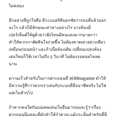
ไม่คล่อง
อีกอย่างที่ถูกใจคือ มีระบบสถิติบอกชัดว่ารอบที่แล้วออก
อะไร แล้วก็มีลักษณะท่าทางอย่างไร บางห้องมี
เปอร์เซ็นต์ให้ดูด้วยว่าฝั่งไหนมีคนแทงมากมายกว่า
ทำให้พวกเราตัดสินใจง่ายขึ้น ไม่ต้องคาดเดาอย่างเดียว
เหมือนก่อนหน้า และถ้าเบื่อห้องเดิม เปลี่ยนแปลงห้อง
เล่นใหม่ก็ใช้เวลาไม่ถึง 5 วินาที ไม่ต้องรอคอยโหลด
นาน
ความเร็วสำหรับในการฝากถอนที่ 1688sagame ทำให้
มีความรู้สึกว่าพวกเราเล่นกับระบบที่มืออาชีพจริง ไม่ใช่
แค่เว็บทั่วๆไป
ถ้าหากคนใดกันแน่เคยเล่นเว็บอื่นมาก่อนจะรู้ว่าเรื่อง
ฝากถอนนี่แหละที่มักทำให้รำคาญ แม้กระนั้นสำหรับที่นี่