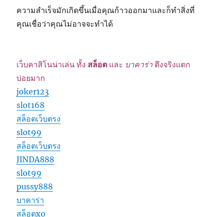
ความสำเร็จมักเกิดขึ้นเมื่อคุณก้าวออกมาและก็ทำสิ่งที่
คุณเชื่อว่าคุณไม่อาจจะทำได้
เว็บคาสิโนน่าเล่น ทั้ง
สล็อต
และ
บาคาร่า
ตึงจริงแตก
บ่อยมาก
joker123
slot168
สล็อตเว็บตรง
slot99
สล็อตเว็บตรง
JINDA888
slot99
pussy888
บาคาร่า
สล็อตxo