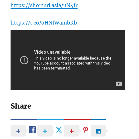
https://shorturl.asia/uN4fr
https://t.co/oHNfWambKb
Share