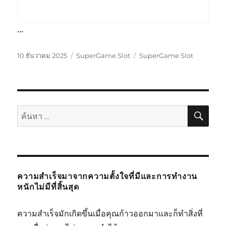
…
เขียน
หมวด
ป้าย
10 ธันวาคม 2025
SuperGame Slot
SuperGame Slot
เมื่อ
หมู่
กำกับ
ค้นห
ค้นหา:
ความสำเร็จมาจากความตั้งใจที่มีและการทำงาน
หนักไม่มีที่สิ้นสุด
ความสำเร็จมักเกิดขึ้นเมื่อคุณก้าวออกมาและก็ทำสิ่งที่