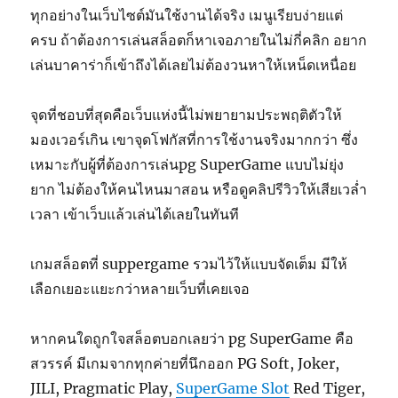
ทุกอย่างในเว็บไซต์มันใช้งานได้จริง เมนูเรียบง่ายแต่
ครบ ถ้าต้องการเล่นสล็อตก็หาเจอภายในไม่กี่คลิก อยาก
เล่นบาคาร่าก็เข้าถึงได้เลยไม่ต้องวนหาให้เหน็ดเหนื่อย
จุดที่ชอบที่สุดคือเว็บแห่งนี้ไม่พยายามประพฤติตัวให้
มองเวอร์เกิน เขาจุดโฟกัสที่การใช้งานจริงมากกว่า ซึ่ง
เหมาะกับผู้ที่ต้องการเล่นpg SuperGame แบบไม่ยุ่ง
ยาก ไม่ต้องให้คนไหนมาสอน หรือดูคลิปรีวิวให้เสียเวล่ำ
เวลา เข้าเว็บแล้วเล่นได้เลยในทันที
เกมสล็อตที่ suppergame รวมไว้ให้แบบจัดเต็ม มีให้
เลือกเยอะแยะกว่าหลายเว็บที่เคยเจอ
หากคนใดถูกใจสล็อตบอกเลยว่า pg SuperGame คือ
สวรรค์ มีเกมจากทุกค่ายที่นึกออก PG Soft, Joker,
JILI, Pragmatic Play,
SuperGame Slot
Red Tiger,