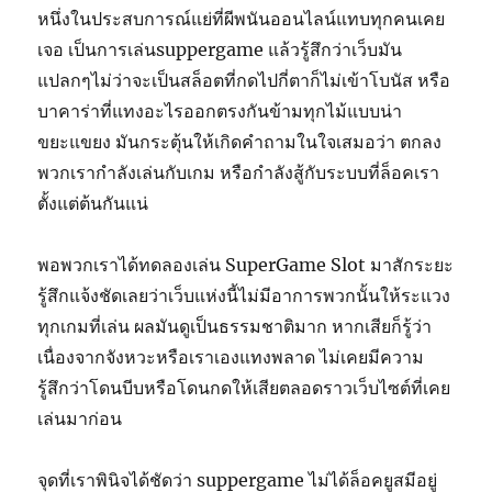
หนึ่งในประสบการณ์แย่ที่ผีพนันออนไลน์แทบทุกคนเคย
เจอ เป็นการเล่นsuppergame แล้วรู้สึกว่าเว็บมัน
แปลกๆไม่ว่าจะเป็นสล็อตที่กดไปกี่ตาก็ไม่เข้าโบนัส หรือ
บาคาร่าที่แทงอะไรออกตรงกันข้ามทุกไม้แบบน่า
ขยะแขยง มันกระตุ้นให้เกิดคำถามในใจเสมอว่า ตกลง
พวกเรากำลังเล่นกับเกม หรือกำลังสู้กับระบบที่ล็อคเรา
ตั้งแต่ต้นกันแน่
พอพวกเราได้ทดลองเล่น SuperGame Slot มาสักระยะ
รู้สึกแจ้งชัดเลยว่าเว็บแห่งนี้ไม่มีอาการพวกนั้นให้ระแวง
ทุกเกมที่เล่น ผลมันดูเป็นธรรมชาติมาก หากเสียก็รู้ว่า
เนื่องจากจังหวะหรือเราเองแทงพลาด ไม่เคยมีความ
รู้สึกว่าโดนบีบหรือโดนกดให้เสียตลอดราวเว็บไซต์ที่เคย
เล่นมาก่อน
จุดที่เราพินิจได้ชัดว่า suppergame ไม่ได้ล็อคยูสมีอยู่