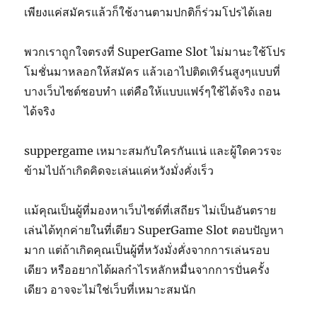
เพียงแค่สมัครแล้วก็ใช้งานตามปกติก็ร่วมโปรได้เลย
พวกเราถูกใจตรงที่ SuperGame Slot ไม่มานะใช้โปร
โมชั่นมาหลอกให้สมัคร แล้วเอาไปติดเทิร์นสูงๆแบบที่
บางเว็บไซต์ชอบทำ แต่คือให้แบบแฟร์ๆใช้ได้จริง ถอน
ได้จริง
suppergame เหมาะสมกับใครกันแน่ และผู้ใดควรจะ
ข้ามไปถ้าเกิดคิดจะเล่นแค่หวังมั่งคั่งเร็ว
แม้คุณเป็นผู้ที่มองหาเว็บไซต์ที่เสถียร ไม่เป็นอันตราย
เล่นได้ทุกค่ายในที่เดียว SuperGame Slot ตอบปัญหา
มาก แต่ถ้าเกิดคุณเป็นผู้ที่หวังมั่งคั่งจากการเล่นรอบ
เดียว หรืออยากได้ผลกำไรหลักหมื่นจากการปั่นครั้ง
เดียว อาจจะไม่ใช่เว็บที่เหมาะสมนัก