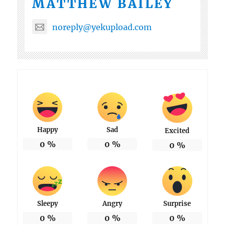
MATTHEW BAILEY
noreply@yekupload.com
Happy
Sad
Excited
0
%
0
%
0
%
Sleepy
Angry
Surprise
0
%
0
%
0
%