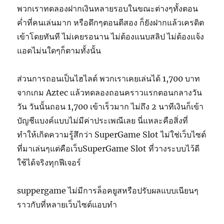
พวกเราทดลองฝากเงินหลายรอบในขณะต่างๆทั้งตอน
ค่ำที่คนเล่นมาก หรือดึกๆตอนตีสอง ก็ยังฝากแล้วเครดิต
เข้าโดยทันที ไม่เคยรอนาน ไม่ต้องแนบสลิป ไม่ต้องแจ้ง
แอดไม่นใดๆก็ตามทั้งนั้น
ส่วนการถอนเป็นไฮไลต์ พวกเราเคยเล่นได้ 1,700 บาท
จากเกม Aztec แล้วทดลองถอนคราวแรกตอนกลางวัน
วัน วันนั้นถอน 1,700 เข้าเร็วมาก ไม่ถึง 2 นาทีเงินก็เข้า
บัญชีแบงค์แบบไม่มีค่าประเพณีเลย นี่แหละคือสิ่งที่
ทำให้เกิดความรู้สึกว่า SuperGame Slot ไม่ใช่เว็บไซต์
ที่มาเล่นๆแต่คือเว็บSuperGame Slot ที่วางระบบไว้ดี
ใช้ได้จริงทุกฟีเจอร์
suppergame ไม่มีการล็อคยูสหรือปรับผลแบบเนียนๆ
ราวกับที่หลายเว็บไซต์แอบทำ