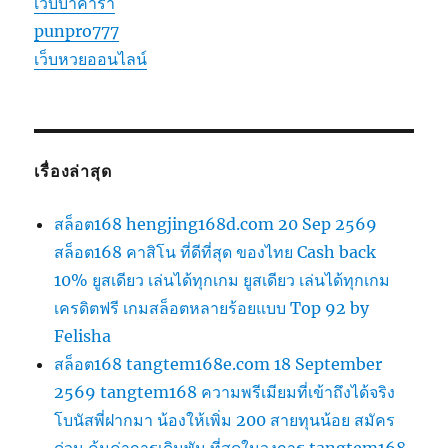
เว็บบาคาร่า
punpro777
เว็บหวยออนไลน์
เรื่องล่าสุด
สล็อต168 hengjing168d.com 20 Sep 2569
สล็อต168 คาสิโน ที่ดีที่สุด ของไทย Cash back
10% ยูสเดียว เล่นได้ทุกเกม ยูสเดียว เล่นได้ทุกเกม
เครดิตฟรี เกมสล็อตหลายร้อยแบบ Top 92 by
Felisha
สล็อต168 tangtem168e.com 18 September
2569 tangtem168 ความพรีเมียมที่เข้าถึงได้จริง
โบนัสพี่ฝากมา น้องให้เพิ่ม 200 สายทุนน้อย สมัคร
ด่วน คุ้มค่าการเดิมพัน ที่สุดในวงการ tangtem168