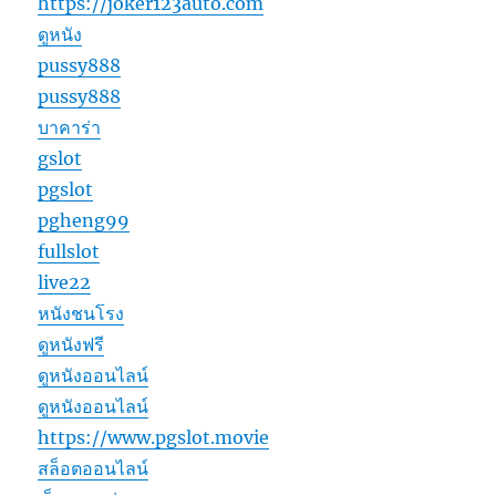
https://joker123auto.com
ดูหนัง
pussy888
pussy888
บาคาร่า
gslot
pgslot
pgheng99
fullslot
live22
หนังชนโรง
ดูหนังฟรี
ดูหนังออนไลน์
ดูหนังออนไลน์
https://www.pgslot.movie
สล็อตออนไลน์