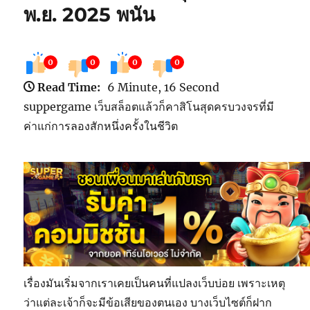
พ.ย. 2025 พนัน
0
0
0
0
Read Time:
6 Minute, 16 Second
suppergame เว็บสล็อตแล้วก็คาสิโนสุดครบวงจรที่มี
ค่าแก่การลองสักหนึ่งครั้งในชีวิต
เรื่องมันเริ่มจากเราเคยเป็นคนที่แปลงเว็บบ่อย เพราะเหตุ
ว่าแต่ละเจ้าก็จะมีข้อเสียของตนเอง บางเว็บไซต์ก็ฝาก