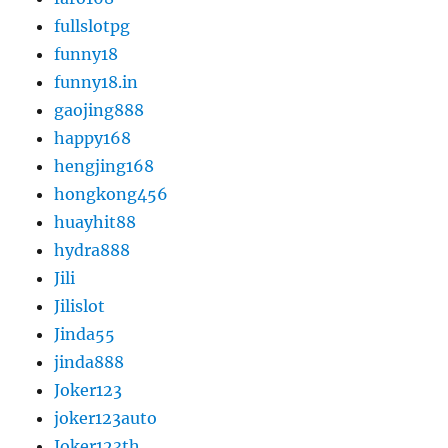
fullslotpg
funny18
funny18.in
gaojing888
happy168
hengjing168
hongkong456
huayhit88
hydra888
Jili
Jilislot
Jinda55
jinda888
Joker123
joker123auto
Joker123th