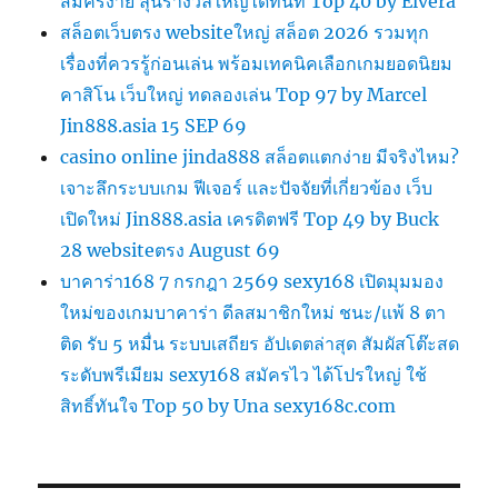
สมัครง่าย ลุ้นรางวัลใหญ่ได้ทันที Top 40 by Elvera
สล็อตเว็บตรง websiteใหญ่ สล็อต 2026 รวมทุก
เรื่องที่ควรรู้ก่อนเล่น พร้อมเทคนิคเลือกเกมยอดนิยม
คาสิโน เว็บใหญ่ ทดลองเล่น Top 97 by Marcel
Jin888.asia 15 SEP 69
casino online jinda888 สล็อตแตกง่าย มีจริงไหม?
เจาะลึกระบบเกม ฟีเจอร์ และปัจจัยที่เกี่ยวข้อง เว็บ
เปิดใหม่ Jin888.asia เครดิตฟรี Top 49 by Buck
28 websiteตรง August 69
บาคาร่า168 7 กรกฎา 2569 sexy168 เปิดมุมมอง
ใหม่ของเกมบาคาร่า ดีลสมาชิกใหม่ ชนะ/แพ้ 8 ตา
ติด รับ 5 หมื่น ระบบเสถียร อัปเดตล่าสุด สัมผัสโต๊ะสด
ระดับพรีเมียม sexy168 สมัครไว ได้โปรใหญ่ ใช้
สิทธิ์ทันใจ Top 50 by Una sexy168c.com