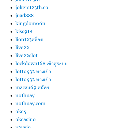
jokers123th.co
juad888
kingdom66n
kiss918
lion123สล็อต
live22
live22slot
lockdown168 เข้าสู่ระบบ
lotto432 ทางเข้า
lotto432 ทางเข้า
macau69 สมัคร
no1huay
no1huay.com
okc4
okcasino
p2vvip