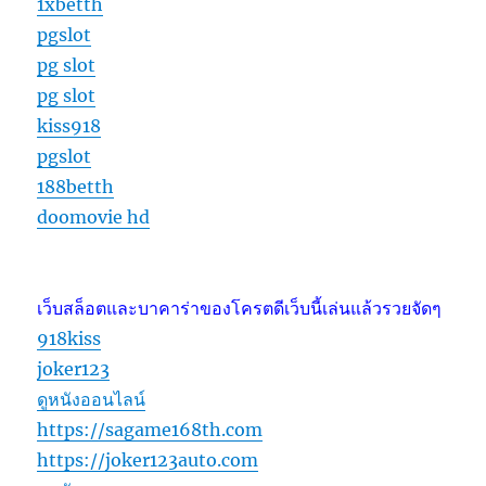
1xbetth
pgslot
pg slot
pg slot
kiss918
pgslot
188betth
doomovie hd
เว็บสล็อตและบาคาร่าของโครตดีเว็บนี้เล่นแล้วรวยจัดๆ
918kiss
joker123
ดูหนังออนไลน์
https://sagame168th.com
https://joker123auto.com