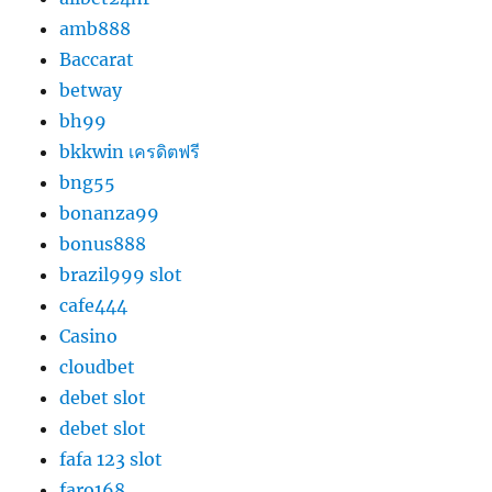
amb888
Baccarat
betway
bh99
bkkwin เครดิตฟรี
bng55
bonanza99
bonus888
brazil999 slot
cafe444
Casino
cloudbet
debet slot
debet slot
fafa 123 slot
faro168