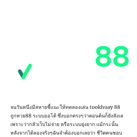
จนวันหนึ่งมีสหายชี้แนะให้ทดลองเล่น tookhuay 88
ถูกหวย88 ระบบออโต้ ซึ่งบอกตรงๆว่าตอนต้นก็ยังลังเล
เพราะว่ากลัวเว็บไม่จ่าย หรือระบบยุ่งยาก แม้กระนั้น
หลังจากได้ลองจริงๆฉันจำต้องบอกเลยว่า ชีวิตคนชอบ