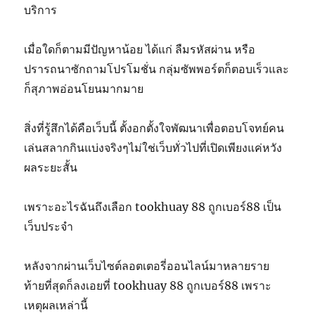
บริการ
เมื่อใดก็ตามมีปัญหาน้อย ได้แก่ ลืมรหัสผ่าน หรือ
ปรารถนาซักถามโปรโมชั่น กลุ่มซัพพอร์ตก็ตอบเร็วและ
ก็สุภาพอ่อนโยนมากมาย
สิ่งที่รู้สึกได้คือเว็บนี้ ตั้งอกตั้งใจพัฒนาเพื่อตอบโจทย์คน
เล่นสลากกินแบ่งจริงๆไม่ใช่เว็บทั่วไปที่เปิดเพียงแค่หวัง
ผลระยะสั้น
เพราะอะไรฉันถึงเลือก tookhuay 88 ถูกเบอร์88 เป็น
เว็บประจำ
หลังจากผ่านเว็บไซต์ลอตเตอรี่ออนไลน์มาหลายราย
ท้ายที่สุดก็ลงเอยที่ tookhuay 88 ถูกเบอร์88 เพราะ
เหตุผลเหล่านี้