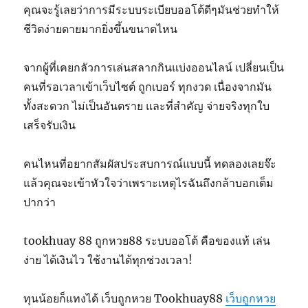
คุณจะรู้เลยว่าการมีระบบระเบียบออโต้ดีๆมันช่วยทำให้
ชีวิตง่ายดายมากยิ่งขึ้นขนาดไหน
จากผู้ที่เคยกลัวการเล่นสลากกินแบ่งออนไลน์ เปลี่ยนเป็น
คนที่รอเวลาเข้าเว็บไซต์ ถูกเบอร์ ทุกงวด เนื่องจากมัน
ทั้งสะดวก ไม่เป็นอันตราย และที่สำคัญ จ่ายจริงทุกใบ
เสร็จรับเงิน
คนไหนที่อยากสัมผัสประสบการณ์แบบนี้ ทดลองเลยจ๊ะ
แล้วคุณจะเข้าหัวใจว่าเพราะเหตุไรฉันถึงกล้าบอกเต็ม
ปากว่า
tookhuay 88 ถูกหวย88 ระบบออโต้ คือของแท้ เล่น
ง่าย ได้เงินไว ใช้งานได้ทุกช่วงเวลา!
ทุนน้อยก็แทงได้ เว็บถูกหวย Tookhuay88
เว็บถูกหวย