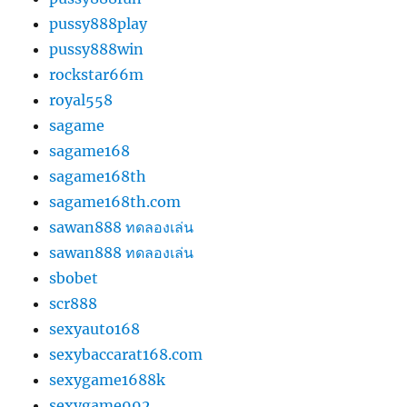
pussy888play
pussy888win
rockstar66m
royal558
sagame
sagame168
sagame168th
sagame168th.com
sawan888 ทดลองเล่น
sawan888 ทดลองเล่น
sbobet
scr888
sexyauto168
sexybaccarat168.com
sexygame1688k
sexygame992