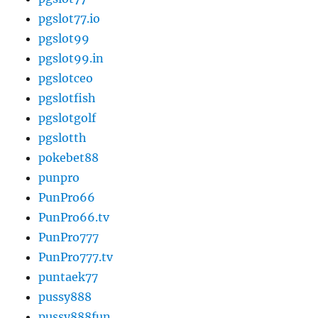
pgslot77.io
pgslot99
pgslot99.in
pgslotceo
pgslotfish
pgslotgolf
pgslotth
pokebet88
punpro
PunPro66
PunPro66.tv
PunPro777
PunPro777.tv
puntaek77
pussy888
pussy888fun