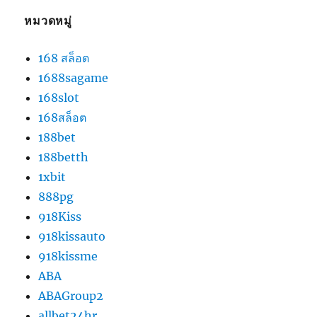
หมวดหมู่
168 สล็อต
1688sagame
168slot
168สล็อต
188bet
188betth
1xbit
888pg
918Kiss
918kissauto
918kissme
ABA
ABAGroup2
allbet24hr