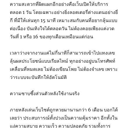
ความสะดวกที่ผิดแผกอีกอย่างคือเว็บเปิดให้บริการ
ตลอด 1 วัน โดยเฉพาะอย่างยิ่งลอตเตอรี่ต่างแดนอย่างยี่
กี ที่มีให้เล่นทุก 15 นาที เหมาะสมกับคนที่อยากลุ้นแบบ
ต่อเนื่อง บันเทิงใจได้ตลอดวัน ไม่ต้องคอยเพียงแค่งวด
วันที่ 1 หรือ 16 ของทุกเดือนเหมือนแต่ก่อน
เวลาว่างจากงานแค่ไม่กี่นาทีก็สามารถเข้าไปแทงเลข
ลุ้นผลประโยชน์แบบเรียลไทม์ ทุกอย่างอยู่บนโทรศัพท์
เคลื่อนที่หมดเลย ไม่ต้องเขียนโพย ไม่ต้องจำเลข เพราะ
ว่าระบบจะบันทึกให้อัตโนมัติ
ความซาบซึ้งส่วนตัวหลังใช้งานจริง
ภายหลังเล่นเว็บไซต์ถูกหวยมานานกว่า 6 เดือน บอกได้
เลยว่า ประสบการณ์ทั้งปวงเป็นความคุ้มราคา อีกทั้งใน
แง่ความสบาย ความเร็ว ความปลอดภัย รวมทั้งการ