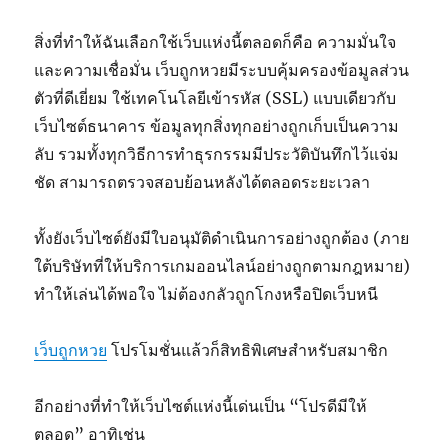
สิ่งที่ทำให้ฉันเลือกใช้เว็บแห่งนี้ตลอดก็คือ ความมั่นใจ
และความเชื่อมั่น เว็บถูกหวยมีระบบคุ้มครองข้อมูลส่วน
ตัวที่ดีเยี่ยม ใช้เทคโนโลยีเข้ารหัส (SSL) แบบเดียวกับ
เว็บไซต์ธนาคาร ข้อมูลทุกสิ่งทุกอย่างถูกเก็บเป็นความ
ลับ รวมทั้งทุกวิธีการทำธุรกรรมมีประวัติบันทึกไว้แจ่ม
ชัด สามารถตรวจสอบย้อนหลังได้ตลอดระยะเวลา
ทั้งยังเว็บไซต์ยังมีใบอนุมัติดำเนินการอย่างถูกต้อง (ภาย
ใต้บริษัทที่ให้บริการเกมออนไลน์อย่างถูกตามกฎหมาย)
ทำให้เล่นได้พอใจ ไม่ต้องกลัวถูกโกงหรือปิดเว็บหนี
เว็บถูกหวย
โปรโมชั่นแล้วก็สิทธิพิเศษสำหรับสมาชิก
อีกอย่างที่ทำให้เว็บไซต์แห่งนี้เด่นเป็น “โปรดีมีให้
ตลอด” อาทิเช่น