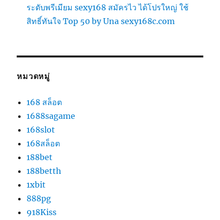
ระดับพรีเมียม sexy168 สมัครไว ได้โปรใหญ่ ใช้
สิทธิ์ทันใจ Top 50 by Una sexy168c.com
หมวดหมู่
168 สล็อต
1688sagame
168slot
168สล็อต
188bet
188betth
1xbit
888pg
918Kiss