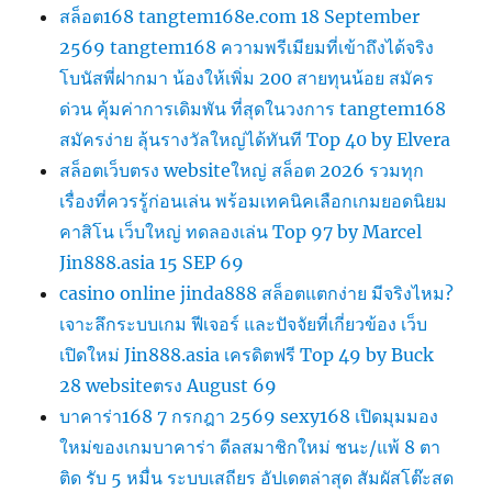
สล็อต168 tangtem168e.com 18 September
2569 tangtem168 ความพรีเมียมที่เข้าถึงได้จริง
โบนัสพี่ฝากมา น้องให้เพิ่ม 200 สายทุนน้อย สมัคร
ด่วน คุ้มค่าการเดิมพัน ที่สุดในวงการ tangtem168
สมัครง่าย ลุ้นรางวัลใหญ่ได้ทันที Top 40 by Elvera
สล็อตเว็บตรง websiteใหญ่ สล็อต 2026 รวมทุก
เรื่องที่ควรรู้ก่อนเล่น พร้อมเทคนิคเลือกเกมยอดนิยม
คาสิโน เว็บใหญ่ ทดลองเล่น Top 97 by Marcel
Jin888.asia 15 SEP 69
casino online jinda888 สล็อตแตกง่าย มีจริงไหม?
เจาะลึกระบบเกม ฟีเจอร์ และปัจจัยที่เกี่ยวข้อง เว็บ
เปิดใหม่ Jin888.asia เครดิตฟรี Top 49 by Buck
28 websiteตรง August 69
บาคาร่า168 7 กรกฎา 2569 sexy168 เปิดมุมมอง
ใหม่ของเกมบาคาร่า ดีลสมาชิกใหม่ ชนะ/แพ้ 8 ตา
ติด รับ 5 หมื่น ระบบเสถียร อัปเดตล่าสุด สัมผัสโต๊ะสด