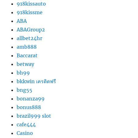
918kissauto
918kissme
ABA
ABAGroup2
allbet24hr
amb888
Baccarat
betway
bh99
bkkwin เครดิตฟรี
bng55
bonanza99
bonus888
brazil999 slot
cafe444
Casino