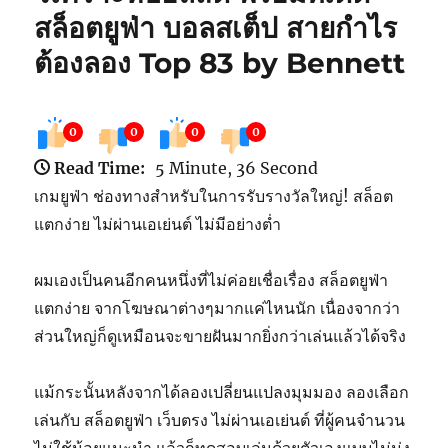
สล็อตยูฟ่า บอลสเต็ป สายกำไร
ต้องลอง Top 83 by Bennett
0
0
0
0
Read Time:
5 Minute, 36 Second
เกมยูฟ่า ช่องทางสำหรับในการรับรางวัลใหญ่! สล็อต
แตกง่าย ไม่ผ่านเอเย่นต์ ไม่มีอย่างต่ำ
ผมเองเป็นคนอีกคนหนึ่งที่ไม่ค่อยเชื่อเรื่อง สล็อตยูฟ่า
แตกง่าย จากโฆษณาต่างๆมากแค่ไหนนัก เนื่องจากว่า
ส่วนใหญ่ก็ดูเหมือนจะขายฝันมากยิ่งกว่าเล่นแล้วได้จริง
แม้กระนั้นหลังจากได้ลองเปลี่ยนแปลงมุมมอง ลองเลือก
เล่นกับ สล็อตยูฟ่า เว็บตรง ไม่ผ่านเอเย่นต์ ที่ผู้คนจำนวน