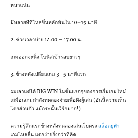
หนาแน่น
มีหลายทีที่ไหลขึ้นหลักพันใน 10–15 นาที
2. ช่วงเวลาบ่าย 14.00 – 17.00 น.
เกมออกจะนิ่ง โบนัสเข้ารอบยาวๆ
3. ข้างหลังเปลี่ยนเกม 3–5 นาทีแรก
ผมเอาแต่ได้ BIG WIN ในขั้นแรกๆของการเริ่มเกมใหม่
เสมือนเกมกำลังทดลองจ่ายเพื่อดึงผู้เล่น (อันนี้ความเห็น
โดยส่วนตัว แม้กระนั้นเวิร์กมาก!)
ความรู้สึกแรกข้างหลังทดลองเล่นเว็บตรง
สล็อตยูฟ่า
เกมไหลลื่น แตกง่ายยิ่งกว่าที่คิด