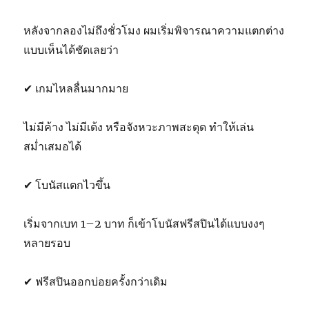
หลังจากลองไม่ถึงชั่วโมง ผมเริ่มพิจารณาความแตกต่าง
แบบเห็นได้ชัดเลยว่า
✔ เกมไหลลื่นมากมาย
ไม่มีค้าง ไม่มีเด้ง หรือจังหวะภาพสะดุด ทำให้เล่น
สม่ำเสมอได้
✔ โบนัสแตกไวขึ้น
เริ่มจากเบท 1–2 บาท ก็เข้าโบนัสฟรีสปินได้แบบงงๆ
หลายรอบ
✔ ฟรีสปินออกบ่อยครั้งกว่าเดิม