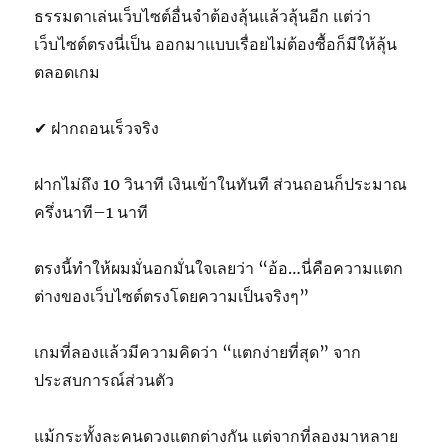
ธรรมดาเล่นเว็บไซต์อื่นจำต้องลุ้นแล้วลุ้นอีก แต่ว่า
เว็บไซต์ตรงนี่เป็น ออกมาแบบเรื่อยไม่ต้องซื้อก็มีให้ลุ้น
ตลอดเกม
✔ ฝากถอนเร็วจริง
ฝากไม่ถึง 10 วินาที เงินเข้าในทันที ส่วนถอนก็ประมาณ
ครึ่งนาที–1 นาที
ตรงนี้ทำให้ผมมั่นอกมั่นใจเลยว่า “อ้อ…นี่คือความแตก
ต่างของเว็บไซต์ตรงโดยความเป็นจริงๆ”
เกมที่ลองแล้วมีความคิดว่า “แตกง่ายที่สุด” จาก
ประสบการณ์ส่วนตัว
แม้กระทั้งละคนดวงแตกต่างกัน แต่จากที่ลองมาหลาย