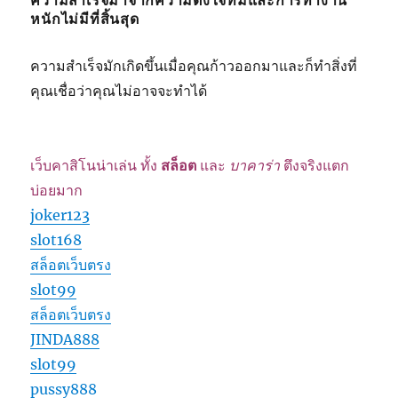
ความสำเร็จมาจากความตั้งใจที่มีและการทำงาน
หนักไม่มีที่สิ้นสุด
ความสำเร็จมักเกิดขึ้นเมื่อคุณก้าวออกมาและก็ทำสิ่งที่
คุณเชื่อว่าคุณไม่อาจจะทำได้
เว็บคาสิโนน่าเล่น ทั้ง
สล็อต
และ
บาคาร่า
ตึงจริงแตก
บ่อยมาก
joker123
slot168
สล็อตเว็บตรง
slot99
สล็อตเว็บตรง
JINDA888
slot99
pussy888