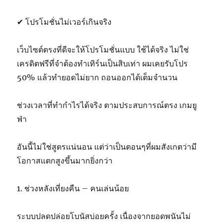
✔ โปรโมชั่นไม่เวอร์เกินจริง
เว็บไซต์ตรงที่ดีจะให้โปรโมชั่นแบบ ใช้ได้จริง ไม่ใช่
เครดิตฟรีที่จำต้องทำเทิร์นเป็นสิบเท่า ผมเคยรับโปร
50% แล้วทำยอดไม่ยาก ถอนออกได้เต็มจำนวน
ช่วงเวลาที่ทำกำไรได้จริง ตามประสบการณ์ตรง เกมยู
ฟ่า
อันนี้ไม่ใช่สูตรแน่นอน แต่ว่าเป็นตอนๆที่ผมสังเกตว่ามี
โอกาสแตกสูงขึ้นมากยิ่งกว่า
1. ช่วงหลังเที่ยงคืน – คนเล่นน้อย
ระบบปลดปล่อยโบนัสบ่อยครั้ง เนื่องจากยอดพนันไม่