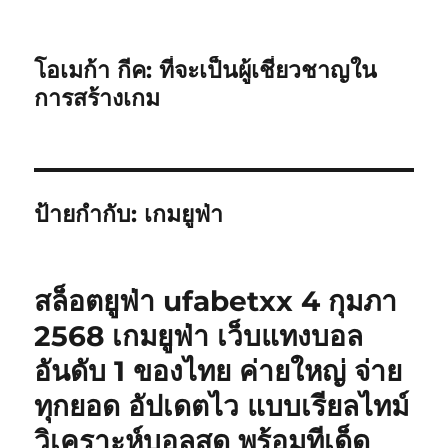
โอเมก้า กีค: ที่จะเป็นผู้เชี่ยวชาญใน
การสร้างเกม
ป้ายกำกับ:
เกมยูฟ่า
สล็อตยูฟ่า ufabetxx 4 กุมภา
2568 เกมยูฟ่า เว็บแทงบอล
อันดับ 1 ของไทย ค่ายใหญ่ จ่าย
ทุกยอด อัปเดตไว แบบเรียลไทม์
วิเคราะห์บอลสด พร้อมทีเด็ด