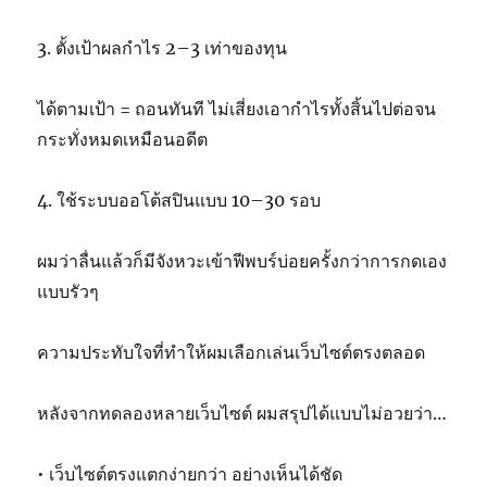
3. ตั้งเป้าผลกำไร 2–3 เท่าของทุน
ได้ตามเป้า = ถอนทันที ไม่เสี่ยงเอากำไรทั้งสิ้นไปต่อจน
กระทั่งหมดเหมือนอดีต
4. ใช้ระบบออโต้สปินแบบ 10–30 รอบ
ผมว่าลื่นแล้วก็มีจังหวะเข้าฟีพบร์บ่อยครั้งกว่าการกดเอง
แบบรัวๆ
ความประทับใจที่ทำให้ผมเลือกเล่นเว็บไซต์ตรงตลอด
หลังจากทดลองหลายเว็บไซต์ ผมสรุปได้แบบไม่อวยว่า…
• เว็บไซต์ตรงแตกง่ายกว่า อย่างเห็นได้ชัด