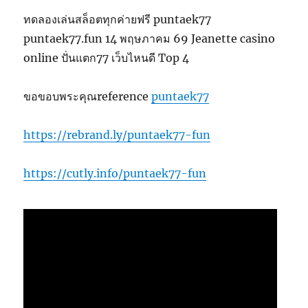
ทดลองเล่นสล็อตทุกค่ายฟรี puntaek77
puntaek77.fun 14 พฤษภาคม 69 Jeanette casino
online ปั่นแตก77 เว็บไหนดี Top 4
ขอขอบพระคุณreference
puntaek77
https://rebrand.ly/puntaek77-fun
https://cutly.info/puntaek77-fun