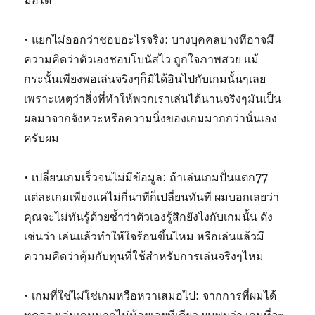
มือได้
• แยกไม่ออกว่าชอบอะไรจริง: บางบุคคลบางทีอาจมี
ความคิดว่าตัวเองชอบโบนัสไว ถูกใจภาพสวย แม้
กระนั้นเพียงพอเล่นจริงๆก็มิได้อินไปกับเกมนั้นๆเลย
เพราะเหตุว่าสิ่งที่ทำให้พวกเราเล่นได้นานจริงๆมันเป็น
ผลมาจากจังหวะหรือความนิ่งของเกมมากกว่านั่นเอง
ครับผม
• เปลี่ยนเกมเร็วจนไม่มีข้อมูล: ถ้าเล่นเกมปั่นแตก77
แต่ละเกมเพียงแค่ไม่กี่นาทีก็เปลี่ยนทันที ผมบอกเลยว่า
คุณจะไม่ทันรู้ด้วยซ้ำว่าตัวเองรู้สึกยังไงกับเกมนั้น ดัง
เช่นว่า เล่นแล้วทำให้ใจร้อนขึ้นไหม หรือเล่นแล้วมี
ความคิดว่าคุ้มกับทุนที่ใช้สำหรับการเล่นจริงๆไหม
• เกมที่ใช่ไม่ใช่เกมหวือหวาเสมอไป: จากการที่ผมได้