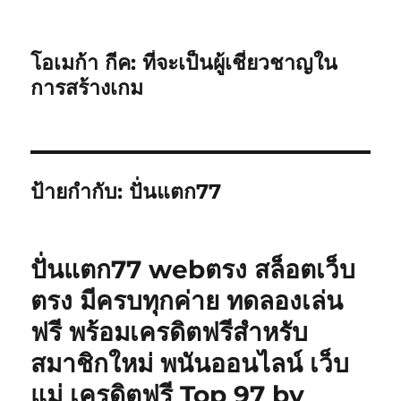
โอเมก้า กีค: ที่จะเป็นผู้เชี่ยวชาญใน
การสร้างเกม
ป้ายกำกับ:
ปั่นแตก77
ปั่นแตก77 webตรง สล็อตเว็บ
ตรง มีครบทุกค่าย ทดลองเล่น
ฟรี พร้อมเครดิตฟรีสำหรับ
สมาชิกใหม่ พนันออนไลน์ เว็บ
แม่ เครดิตฟรี Top 97 by