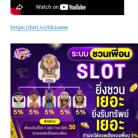
https://bitt.to/hk2aww