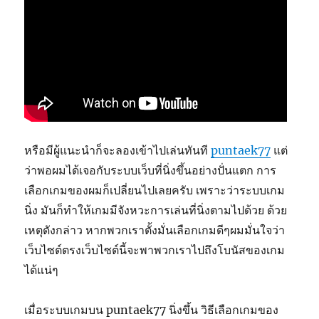
หรือมีผู้แนะนำก็จะลองเข้าไปเล่นทันที
puntaek77
แต่
ว่าพอผมได้เจอกับระบบเว็บที่นิ่งขึ้นอย่างปั่นแตก การ
เลือกเกมของผมก็เปลี่ยนไปเลยครับ เพราะว่าระบบเกม
นิ่ง มันก็ทำให้เกมมีจังหวะการเล่นที่นิ่งตามไปด้วย ด้วย
เหตุดังกล่าว หากพวกเราตั้งมั่นเลือกเกมดีๆผมมั่นใจว่า
เว็บไซต์ตรงเว็บไซต์นี้จะพาพวกเราไปถึงโบนัสของเกม
ได้แน่ๆ
เมื่อระบบเกมบน puntaek77 นิ่งขึ้น วิธีเลือกเกมของ