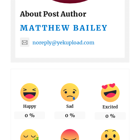
About Post Author
MATTHEW BAILEY
noreply@yekupload.com
Happy
Sad
Excited
0
%
0
%
0
%