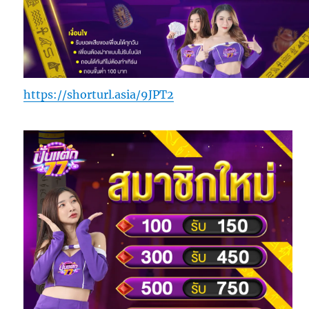
https://shorturl.asia/9JPT2