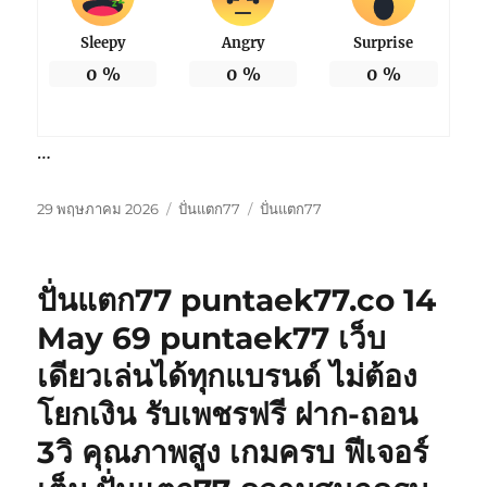
Sleepy
Angry
Surprise
0
%
0
%
0
%
…
เขียน
หมวด
ป้าย
29 พฤษภาคม 2026
ปั่นแตก77
ปั่นแตก77
เมื่อ
หมู่
กำกับ
ปั่นแตก77 puntaek77.co 14
May 69 puntaek77 เว็บ
เดียวเล่นได้ทุกแบรนด์ ไม่ต้อง
โยกเงิน รับเพชรฟรี ฝาก-ถอน
3วิ คุณภาพสูง เกมครบ ฟีเจอร์