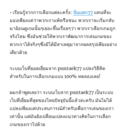
• เรียนรู้จากการเลือกแต่ละครั้ง:
ปั่นแตก77
แทนที่จะ
มองเพียงแค่ว่าพวกเราแพ้หรือชนะ พวกเราจะเริ่มกลับ
มาย้อนดูเกมนั้นๆเยอะขึ้นเรื่อยๆว่า พวกเราเลือกเกมถูก
จริงไหม ซึ่งมันช่วยให้พวกเราพัฒนาการเล่นเกมของ
พวกเราได้จริงๆซึ่งมิได้มีสาเหตุมาจากผลสรุปเพียงอย่าง
เดียวด้วย
ระบบเว็บที่ยอดเยี่ยมจาก puntaek77 แปลงวิธีคิด
สำหรับในการเลือกเกมแบบ 100% ทดลองเลย!
ผมกล้าพูดเลยว่า ระบบเว็บจาก puntaek77 เป็นระบบ
เว็บที่เยี่ยมที่สุดของไทยปัจจุบันนี้แล้วล่ะครับ มันไม่ได้
แปลงเพียงแค่ประสบการณ์สำหรับเพื่อการเล่นของเรา
เท่านั้น แต่มันยังเปลี่ยนแปลงแนวทางคิดในการเลือก
เกมของเราไปด้วย