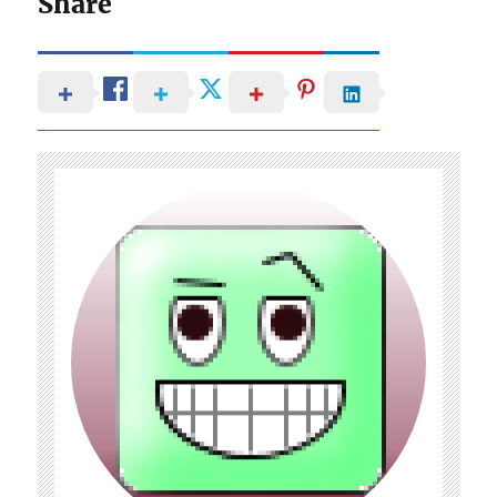
Share