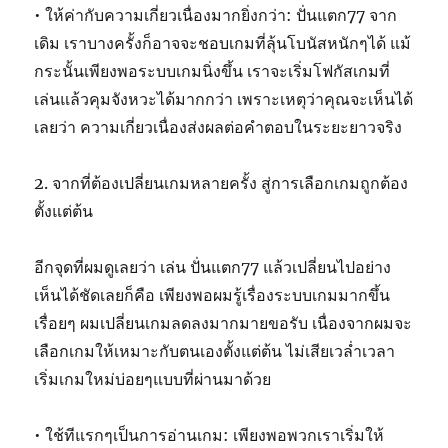
• ให้ค่ากับความเกี่ยวเนื่องมากยิ่งกว่า: ปั่นแตก77 จาก
เดิม เราบางครั้งก็อาจจะชอบเกมที่ลุ้นโบนัสหนักๆได้ แม้
กระนั้นเพียงพอระบบเกมนิ่งขึ้น เราจะเริ่มโฟกัสเกมที่
เล่นแล้วคุมจังหวะได้มากกว่า เพราะเหตุว่าคุณจะเห็นได้
เลยว่า ความเกี่ยวเนื่องส่งผลต่อคำตอบในระยะยาวจริง
2. จากที่ต้องเปลี่ยนเกมหลายครั้ง สู่การเลือกเกมถูกต้อง
ตั้งแต่ต้น
อีกจุดที่ผมดูเลยว่า เล่น ปั่นแตก77 แล้วเปลี่ยนไปอย่าง
เห็นได้ชัดเลยก็คือ เพียงพอผมรู้เรื่องระบบเกมมากขึ้น
เรื่อยๆ ผมเปลี่ยนเกมลดลงมากมายขอรับ เนื่องจากผมจะ
เลือกเกมให้เหมาะกับตนเองตั้งแต่ต้น ไม่เสียเวล่ำเวลา
เริ่มเกมใหม่บ่อยๆแบบที่ผ่านมาด้วย
• ใช้ทีแรกๆเป็นการอ่านเกม: เพียงพอพวกเราเริ่มให้