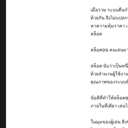
เมื่อรวม ระบบคืน
ด้วยกัน จึงไม่แปลก
หาความคุ้มราคา เล
สล็อต
สล็อต99 คนเล่นมาก
สล็อต นับว่าเป็นห
ด้วยจำนวนผู้ใช้งา
คุณภาพของระบบที่
ข้อดีที่ทำให้สล็
ภายในที่เดียว เล่
ในมุมของผู้เล่น สิ