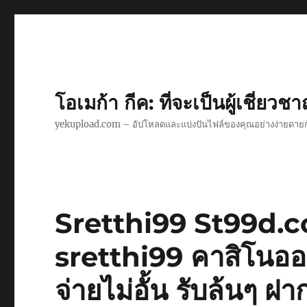
โอเมก้า กีค: ที่จะเป็นผู้เชี่ย
yekupload.com – อัปโหลดและแบ่งปันไฟล์ของคุณอย่างง่ายดาย
Sretthi99 St99d.c
sretthi99 คาสิโนออน
จ่ายไม่อั้น รับล้นๆ 