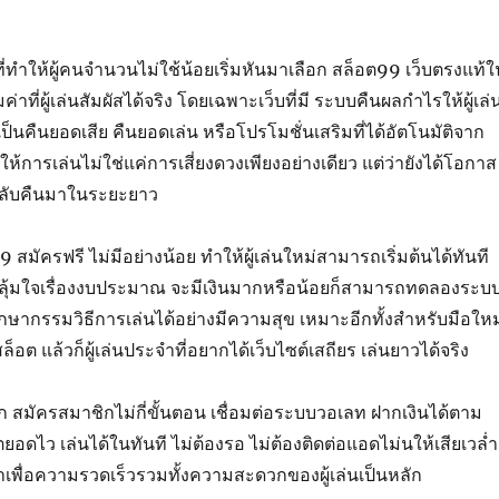
ี่ทำให้ผู้คนจำนวนไม่ใช้น้อยเริ่มหันมาเลือก สล็อต99 เว็บตรงแท้ใ
มค่าที่ผู้เล่นสัมผัสได้จริง โดยเฉพาะเว็บที่มี ระบบคืนผลกำไรให้ผู้เล่
็นคืนยอดเสีย คืนยอดเล่น หรือโปรโมชั่นเสริมที่ได้อัตโนมัติจาก
วยให้การเล่นไม่ใช่แค่การเสี่ยงดวงเพียงอย่างเดียว แต่ว่ายังได้โอกาส
ากลับคืนมาในระยะยาว
9 สมัครฟรี ไม่มีอย่างน้อย ทำให้ผู้เล่นใหม่สามารถเริ่มต้นได้ทันที
กลุ้มใจเรื่องงบประมาณ จะมีเงินมากหรือน้อยก็สามารถทดลองระบ
กษากรรมวิธีการเล่นได้อย่างมีความสุข เหมาะอีกทั้งสำหรับมือใหม
็อต แล้วก็ผู้เล่นประจำที่อยากได้เว็บไซต์เสถียร เล่นยาวได้จริง
มาก สมัครสมาชิกไม่กี่ขั้นตอน เชื่อมต่อระบบวอเลท ฝากเงินได้ตาม
อดไว เล่นได้ในทันที ไม่ต้องรอ ไม่ต้องติดต่อแอดไม่นให้เสียเวล่ำ
์มาเพื่อความรวดเร็วรวมทั้งความสะดวกของผู้เล่นเป็นหลัก