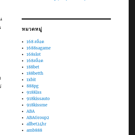
น
น
หมวดหมู่
168 สล็อต
1688sagame
168slot
168สล็อต
188bet
188betth
บ
1xbit
่
888pg
918Kiss
918kissauto
918kissme
ABA
ABAGroup2
allbet24hr
amb888