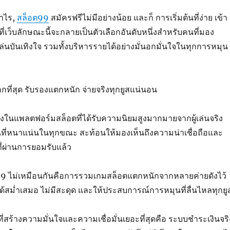
กำไร,
สล็อต99
สมัครฟรีไม่มีอย่างน้อย และก็ การเริ่มต้นที่ง่าย เข้า
ที่เว็บลักษณะนี้จะกลายเป็นตัวเลือกอันดับหนึ่งสำหรับคนที่มอง
่นบันเทิงใจ รวมทั้งบริหารรายได้อย่างมั่นอกมั่นใจในทุกการหมุน
ที่สุด รับรองแตกหนัก จ่ายจริงทุกยูสแน่นอน
นึ่งในแพลตฟอร์มสล็อตที่ได้รับความนิยมสูงมากมายจากผู้เล่นจริง
นที่หนาแน่นในทุกขณะ สะท้อนให้มองเห็นถึงความน่าเชื่อถือและ
ผ่านการยอมรับแล้ว
อต99 ไม่เหมือนกันคือการรวมเกมสล็อตแตกหนักจากหลายค่ายดังไว้
นได้สม่ำเสมอ ไม่มีสะดุด และให้ประสบการณ์การหมุนที่ลื่นไหลทุกยู
่งที่สร้างความมั่นใจและความเชื่อมั่นเยอะที่สุดคือ ระบบชำระเงินจริ