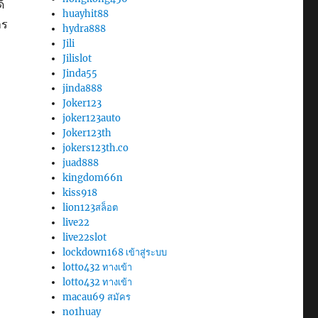
้
huayhit88
าร
hydra888
Jili
Jilislot
Jinda55
jinda888
Joker123
joker123auto
ง
Joker123th
jokers123th.co
juad888
kingdom66n
kiss918
lion123สล็อต
live22
live22slot
lockdown168 เข้าสู่ระบบ
lotto432 ทางเข้า
lotto432 ทางเข้า
macau69 สมัคร
no1huay