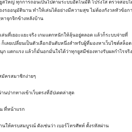
ือยูสใหญ่ ทุกการถอนเป็นไปตามระบบอัตโนมัติ โปร่งใส ตรวจสอบได
้องรออนุมัตินาน ทำให้เล่นได้อย่างมีความสุข ไม่ต้องกังวลหัวข้อก
หาจุกจิกข้างหลังบ้าน
่นที่เยอะแยะจริง เกมแตกหนักให้ลุ้นอยู่ตลอด แล้วก็ระบบจ่ายที่
็เลยเปลี่ยนเป็นตัวเลือกอันดับหนึ่งสำหรับผู้ที่มองหาเว็บไซต์สล็อต
ุก แตกแรง แล้วก็มั่นอกมั่นใจได้ว่าทุกยูสมีช่องทางรับผลกำไรจริ
สมัครสมาชิกง่ายๆ
ผ่านปากทางเข้าเว็บตรงที่อัปเดตล่าสุด
ยน ที่หน้าแรก
ให้ครบสมบูรณ์ ดังเช่นว่า เบอร์โทรศัพท์ ตั้งรหัสผ่าน