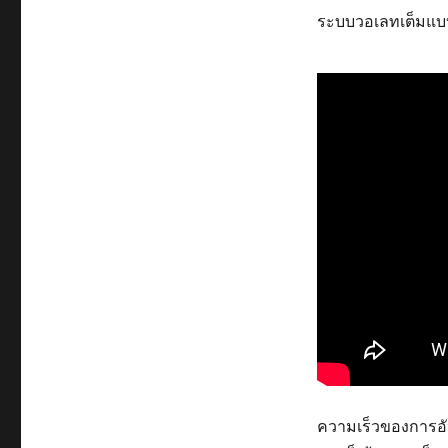
ระบบวอเลทเต็มแบบ 
ความเร็วของการอัป