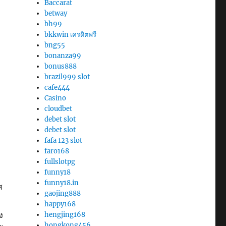
Baccarat
betway
bh99
bkkwin เครดิตฟรี
bng55
bonanza99
bonus888
brazil999 slot
cafe444
Casino
cloudbet
debet slot
debet slot
fafa 123 slot
faro168
fullslotpg
funny18
funny18.in
ส
gaojing888
happy168
ง
hengjing168
hongkong456