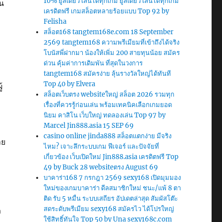
10% ยูสเดียว เล่นได้ทุกเกม ยูสเดียว เล่นได้ทุกเกม
อน
เครดิตฟรี เกมสล็อตหลายร้อยแบบ Top 92 by
Felisha
สล็อต168 tangtem168e.com 18 September
2569 tangtem168 ความพรีเมียมที่เข้าถึงได้จริง
โบนัสพี่ฝากมา น้องให้เพิ่ม 200 สายทุนน้อย สมัคร
ด่วน คุ้มค่าการเดิมพัน ที่สุดในวงการ
tangtem168 สมัครง่าย ลุ้นรางวัลใหญ่ได้ทันที
Top 40 by Elvera
้
สล็อตเว็บตรง websiteใหญ่ สล็อต 2026 รวมทุก
เรื่องที่ควรรู้ก่อนเล่น พร้อมเทคนิคเลือกเกมยอด
นิยม คาสิโน เว็บใหญ่ ทดลองเล่น Top 97 by
Marcel Jin888.asia 15 SEP 69
casino online jinda888 สล็อตแตกง่าย มีจริง
าย
ไหม? เจาะลึกระบบเกม ฟีเจอร์ และปัจจัยที่
เกี่ยวข้อง เว็บเปิดใหม่ Jin888.asia เครดิตฟรี Top
49 by Buck 28 websiteตรง August 69
ง
บาคาร่า168 7 กรกฎา 2569 sexy168 เปิดมุมมอง
ใหม่ของเกมบาคาร่า ดีลสมาชิกใหม่ ชนะ/แพ้ 8 ตา
ติด รับ 5 หมื่น ระบบเสถียร อัปเดตล่าสุด สัมผัสโต๊ะ
สดระดับพรีเมียม sexy168 สมัครไว ได้โปรใหญ่
ง
ใช้สิทธิ์ทันใจ Top 50 by Una sexy168c.com