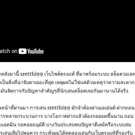
กหลังมานี้ sretthi99 เว็บไซต์ตรงแท้ ที่มาพร้อมระบบ สล็อตวอเล
็นสิ่งที่น่าจับตาเยอะที่สุด เหตุผลไม่ใช่แค่ด้วยเหตุว่าความสะดวก
่ามันจัดการกับปัญหาสำคัญๆที่นักเล่นสล็อตเจอกันมานานได้จริง
หน้าที่ผ่านมา การเล่น sretthi99 มักจำต้องผ่านเอเย่นต์ ฝากถอน
คารหลายกระบวนการ บางโอกาสฝากแล้วต้องรอยอดขึ้นนาน ถอน
จ้งแอดมิน รอคอยอนุมัติ บางวันประสบพบปัญหาดีเลย์หรือระบบล่ม
ล่นเสียไปพอควร กระทั่งผมได้ทดลองเล่นกับเว็บตรงแท้ที่รองรับ