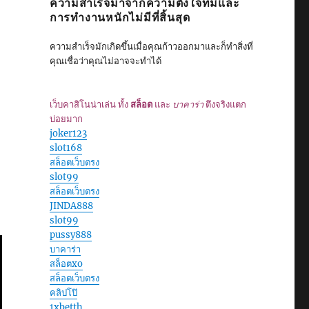
ความสำเร็จมาจากความตั้งใจที่มีและ
การทำงานหนักไม่มีที่สิ้นสุด
ความสำเร็จมักเกิดขึ้นเมื่อคุณก้าวออกมาและก็ทำสิ่งที่
คุณเชื่อว่าคุณไม่อาจจะทำได้
เว็บคาสิโนน่าเล่น ทั้ง
สล็อต
และ
บาคาร่า
ตึงจริงแตก
บ่อยมาก
joker123
slot168
สล็อตเว็บตรง
slot99
สล็อตเว็บตรง
JINDA888
slot99
pussy888
บาคาร่า
สล็อตxo
สล็อตเว็บตรง
คลิปโป๊
1xbetth