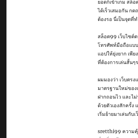
ยอดก็เข้าเกม สล็อต
ได้เร็วเสมอกัน กด
ต้องรอ นี่เป็นจุดที
สล็อต99 เว็บไซต์ต
โทรศัพท์มือถือแบบ
แอปให้ยุ่งยาก เพียง
ที่ต้องการเล่นสั้นๆ
ผมมองว่า เว็บตรงแ
มาตรฐานใหม่ของแว
ฝากถอนไว และไม่ป
ด้วยตัวเองสักครั้ง
เริ่มย้ายมาเล่นกับเว
sretthi99 ความคุ้ม