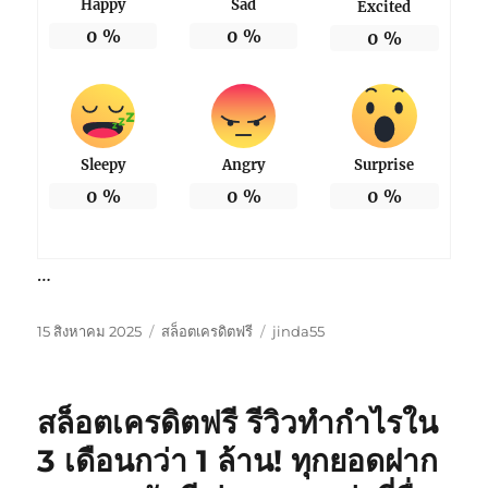
Happy
Sad
Excited
0
%
0
%
0
%
Sleepy
Angry
Surprise
0
%
0
%
0
%
…
เขียน
หมวด
ป้าย
15 สิงหาคม 2025
สล็อตเครดิตฟรี
jinda55
เมื่อ
หมู่
กำกับ
สล็อตเครดิตฟรี รีวิวทำกำไรใน
3 เดือนกว่า 1 ล้าน! ทุกยอดฝาก