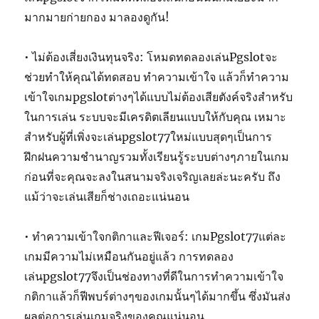
มากมายก่ายกอง มาลองดูกัน!
• ไม่ต้องเสี่ยงเงินทุนจริง: โหมดทดลองเล่นPgslotจะ
ช่วยทำให้คุณได้ทดสอบ ทำความเข้าใจ แล้วก็ทำความ
เข้าใจเกมpgslotต่างๆได้แบบไม่ต้องเสียตังค์จริงสำหรับ
ในการเล่น ระบบจะมีเครดิตเลียนแบบให้กับคุณ เหมาะ
สำหรับผู้ที่เพิ่งจะเล่นpgslot77ใหม่แบบสุดๆเป็นการ
ฝึกฝนความชำนาญรวมทั้งเรียนรู้ระบบต่างๆภายในเกม
ก่อนที่จะคุณจะลงในสนามจริงเจริญเลยล่ะนะครับ ถึง
แม้ว่าจะเล่นเสียก็ช่างเถอะแน่นอน
• ทำความเข้าใจกติกาและฟีเจอร์: เกมPgslot77แต่ละ
เกมมีความไม่เหมือนกันอยู่แล้ว การทดลอง
เล่นpgslot77จึงเป็นช่องทางที่ดีในการทำความเข้าใจ
กติกาแล้วก็ฟีพบร์ต่างๆของเกมนั้นๆได้มากขึ้น ซึ่งมันส่ง
ผลต่อการเล่นเกมจริงของคุณแน่นอน