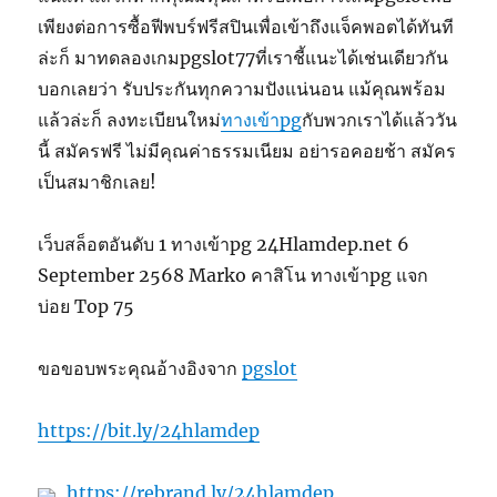
เพียงต่อการซื้อฟีพบร์ฟรีสปินเพื่อเข้าถึงแจ็คพอตได้ทันที
ล่ะก็ มาทดลองเกมpgslot77ที่เราชี้แนะได้เช่นเดียวกัน
บอกเลยว่า รับประกันทุกความปังแน่นอน แม้คุณพร้อม
แล้วล่ะก็ ลงทะเบียนใหม่
ทางเข้าpg
กับพวกเราได้แล้ววัน
นี้ สมัครฟรี ไม่มีคุณค่าธรรมเนียม อย่ารอคอยช้า สมัคร
เป็นสมาชิกเลย!
เว็บสล็อตอันดับ 1 ทางเข้าpg 24Hlamdep.net 6
September 2568 Marko คาสิโน ทางเข้าpg แจก
บ่อย Top 75
ขอขอบพระคุณอ้างอิงจาก
pgslot
https://bit.ly/24hlamdep
https://rebrand.ly/24hlamdep