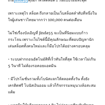
เพราะเหตุไร สล็อต ถึงกลายเป็นเว็บสล็อตลำดับที่หนึ่งใน
ใจผู้เล่นชาวไทยมากกว่า 100,000 คนต่อเดือน
ไม่ใช่เรื่องบังเอิญที่ jinda55 จะเป็นที่นิยมแบบก้าว
กระโจน เพราะเว็บไซต์นี้มีคุณลักษณะที่ตอบปัญหานัก
เล่นสล็อตทั้งคนใหม่และก็มือโปรได้อย่างครอบคลุม
• ระบบฝากถอนอัตโนมัติที่เร็วทันใจที่สุด ใช้เวลาไม่เกิน
5 วินาที ไม่ต้องรอคอยแอดมิน
• มีโปรโมชั่นรวมทั้งโบนัสแจกให้ตลอดทั้งวัน ทั้งยัง
เครดิตฟรี โบนัสเงินออม แล้วก็กิจกรรมหมุนวงล้อสะสม
แต้ม
• แอดมินให้บริการตลอด 1 วัน ไม่ว่าจะเผชิญกับปัญหา