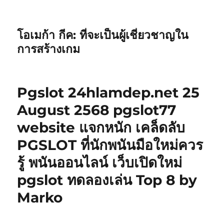
โอเมก้า กีค: ที่จะเป็นผู้เชี่ยวชาญใน
การสร้างเกม
Pgslot 24hlamdep.net 25
August 2568 pgslot77
website แจกหนัก เคล็ดลับ
PGSLOT ที่นักพนันมือใหม่ควร
รู้ พนันออนไลน์ เว็บเปิดใหม่
pgslot ทดลองเล่น Top 8 by
Marko