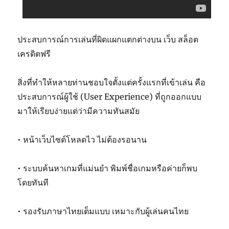
ประสบการณ์การเล่นที่ผิดแผกแตกต่างบน เว็บ สล็อต
เครดิตฟรี
สิ่งที่ทำให้หลายท่านชอบใจตั้งแต่ครั้งแรกที่เข้าเล่น คือ
ประสบการณ์ผู้ใช้ (User Experience) ที่ถูกออกแบบ
มาให้เรียบง่ายแต่ว่ามีความทันสมัย
• หน้าเว็บไซต์โหลดไว ไม่ต้องรอนาน
• ระบบค้นหาเกมที่แม่นยำ พิมพ์ชื่อเกมหรือค่ายก็พบ
โดยทันที
• รองรับภาษาไทยเต็มแบบ เหมาะกับผู้เล่นคนไทย