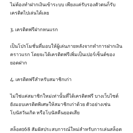
ไม่ต้องทำฝากเงินเข้าระบบ เพียงแค่รับรองตัวตนก็รับ
เครดิตไปเล่นได้เลย
3. เครดิตฟรีฝากหนแรก
เป็นโปรโมชั่นที่มอบให้ผู้เล่นภายหลังจากทำการฝากเงิน
คราวแรก โดยจะได้เครดิตฟรีเพิ่มเป็นเปอร์เซ็นต์ของ
ยอดฝาก
4. เครดิตฟรีสำหรับสมาชิกเก่า
ไม่ใช่แค่สมาชิกใหม่เท่านั้นที่ได้เครดิตฟรี บางเว็บไซต์
ยังมอบเครดิตพิเศษให้สมาชิกเก่าด้วย ตัวอย่างเช่น
โบนัสวันเกิด หรือโบนัสคืนยอดเสีย
สล็อต168 สัมผัสประสบการณ์ใหม่สำหรับการเล่นสล็อต