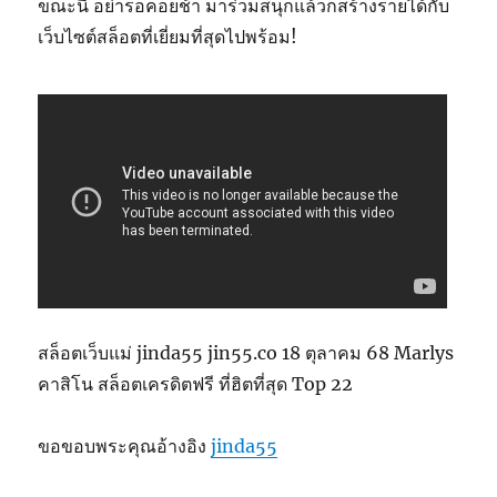
ขณะนี้ อย่ารอคอยช้า มาร่วมสนุกแล้วก็สร้างรายได้กับ
เว็บไซต์สล็อตที่เยี่ยมที่สุดไปพร้อม!
สล็อตเว็บแม่ jinda55 jin55.co 18 ตุลาคม 68 Marlys
คาสิโน สล็อตเครดิตฟรี ที่ฮิตที่สุด Top 22
ขอขอบพระคุณอ้างอิง
jinda55