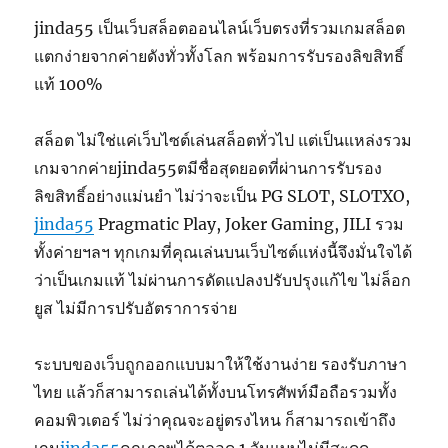
jinda55 เป็นเว็บสล็อตออนไลน์เว็บตรงที่รวมเกมสล็อต
แตกง่ายจากค่ายดังทั่วทั้งโลก พร้อมการรับรองลิขสิทธิ์
แท้ 100%
สล็อต ไม่ใช่แค่เว็บไซต์เล่นสล็อตทั่วไป แต่เป็นแหล่งรวม
เกมจากค่ายjinda55ตมีชื่อสุดยอดที่ผ่านการรับรอง
ลิขสิทธิ์อย่างแม่นยำ ไม่ว่าจะเป็น PG SLOT, SLOTXO,
jinda55
Pragmatic Play, Joker Gaming, JILI รวม
ทั้งค่ายฯลฯ ทุกเกมที่คุณเล่นบนเว็บไซต์แห่งนี้จึงมั่นใจได้
ว่าเป็นเกมแท้ ไม่ผ่านการดัดแปลงปรับปรุงแก้ไข ไม่ล็อก
ยูส ไม่มีการปรับอัตราการจ่าย
ระบบของเว็บถูกออกแบบมาให้ใช้งานง่าย รองรับภาษา
ไทย แล้วก็สามารถเล่นได้ทั้งบนโทรศัพท์มือถือรวมทั้ง
คอมพิวเตอร์ ไม่ว่าคุณจะอยู่ตรงไหน ก็สามารถเข้าถึง
เกม
jinda55
คุณภาพได้ตลอด 1 วันแบบไม่มีสะดุด