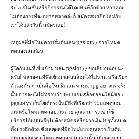
รับโปรโมชั่นหรือกิจกรรมได้โดยทันทีอีกด้วย หากคุณ
ไม่ต้องการที่จะอยากพลาดล่ะก็ สมัครสมาชิกใหม่กับ
เราได้แล้ววันนี้ สมัครเลย!
เหตุผลที่มือใหม่ควรเริ่มต้นเล่น pgslot77 จากโหมด
ทดลองเล่นก่อน
ผู้ใดกันแน่ที่เพิ่งเข้ามาเล่น pgslot77 ขอเสียงหน่อยนะ
ครับ! หลายคนที่พึ่งเข้ามาเล่นสล็อตได้ไม่นาน หรือเรียก
ตัวเองกันว่า เป็นมือใหม่ฝึกเล่น ทางเข้าpg อย่างแท้จริง
นั้น อาจจะยังไม่ทราบว่า ระบบเกมสล็อตออนไลน์ของ
pgslot77 เว็บไซต์ตรงนั้นมีสิ่งที่เรียกว่า ระบบทดสอบ
เล่นหรือโหมดทดสอบเล่นด้วย คุณสามารถเข้าใช้
บริการได้แบบฟรีๆไม่ต้องสมัครหรือฝากเงินใดๆทั้งหมด
ทั้งปวงอีกด้วย ซึ่งเหตุผลที่มือใหม่แบบคุณควรเริ่มต้น
เล่นpgslotจากโหมดทดลองเล่นก่อนนั้นก็มีเยอะมาก