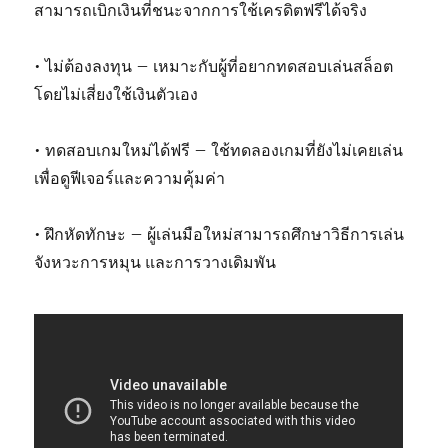
สามารถเบิกเงินที่ชนะจากการใช้เครดิตฟรีได้จริง
• ไม่ต้องลงทุน – เหมาะกับผู้ที่อยากทดสอบเล่นสล็อต
โดยไม่เสี่ยงใช้เงินตัวเอง
• ทดสอบเกมใหม่ได้ฟรี – ใช้ทดลองเกมที่ยังไม่เคยเล่น
เพื่อดูฟีเจอร์และความคุ้มค่า
• ฝึกหัดทักษะ – ผู้เล่นมือใหม่สามารถศึกษาวิธีการเล่น
จังหวะการหมุน และการวางเดิมพัน