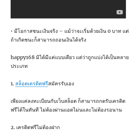
• มีโอกาสชนะเงินจริง – แม้ว่าจะเริ่มด้วยเงิน 0 บาท แต่
ถ้าเกิดชนะก็สามารถถอนเงินได้จริง
happy168 มิได้มีแค่แบบเดียว แต่ว่าถูกแบ่งได้เป็นหลาย
ประเภท
1.
สล็อตเครดิตฟรี
สมัครรับเอง
เพียงแค่ลงทะเบียนกับเว็บสล็อต ก็สามารถกดรับเครดิต
ฟรีได้ในทันที ไม่ต้องผ่านแอดไม่นและไม่ต้องรอนาน
2. เครดิตฟรีไม่ต้องฝาก