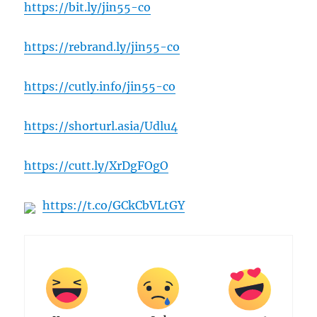
https://bit.ly/jin55-co
https://rebrand.ly/jin55-co
https://cutly.info/jin55-co
https://shorturl.asia/Udlu4
https://cutt.ly/XrDgFOgO
https://t.co/GCkCbVLtGY