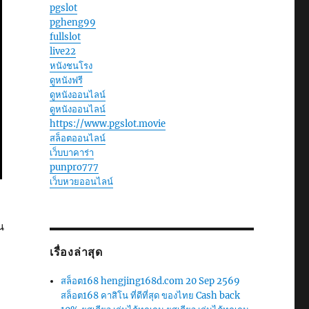
pgslot
pgheng99
fullslot
live22
หนังชนโรง
ดูหนังฟรี
ดูหนังออนไลน์
ดูหนังออนไลน์
https://www.pgslot.movie
สล็อตออนไลน์
เว็บบาคาร่า
punpro777
เว็บหวยออนไลน์
น
เรื่องล่าสุด
สล็อต168 hengjing168d.com 20 Sep 2569
สล็อต168 คาสิโน ที่ดีที่สุด ของไทย Cash back