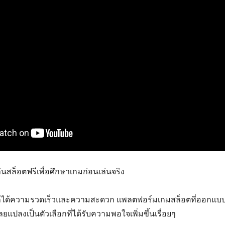
สล็อตฟรีเพื่อศึกษาเกมก่อนเล่นจริง
อยากได้ความรวดเร็วและความสะดวก แพลตฟอร์มเกมสล็อตที่ออกแบ
ลยแปลงเป็นตัวเลือกที่ได้รับความพอใจเพิ่มขึ้นเรื่อยๆ