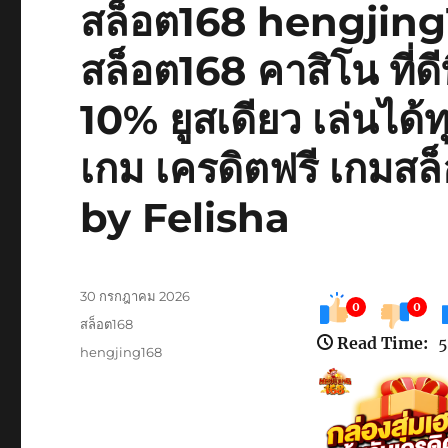
สล็อต168 hengjin
สล็อต168 คาสิโน ที่
10% ยูสเดียว เล่นได้ท
เกม เครดิตฟรี เกมส
by Felisha
เขียน
30 กรกฎาคม 2026
0
0
เมื่อ
หมวด
สล็อต168
Read Time:
5
หมู่
ป้าย
hengjing168
กำกับ