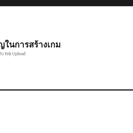
วชาญในการสร้างเกม
กับ Yek Upload