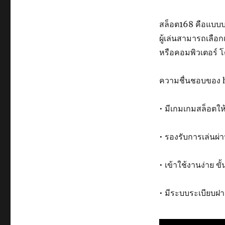
สล็อต168 คือแบบบ
ผู้เล่นสามารถเลือก
หรือคอมพิวเตอร์ โ
ความชื่นชอบของ 
• มีเกมเกมสล็อตใ
• รองรับการเล่นผ่
• เข้าใช้งานง่าย ข
• มีระบบระเบียบฝา