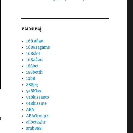
หมวดหมู่
168 สล็อต
1688sagame
168slot
168สล็อต
188bet
188betth
1xbit
888pg
918Kiss
918kissauto
918kissme
ABA
ABAGroup2
บ
allbet24hr
amb888