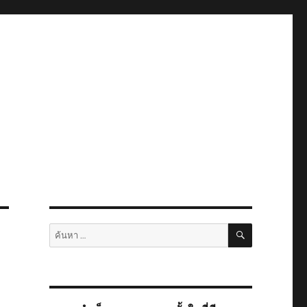
ค้นหา
ค้นหา: