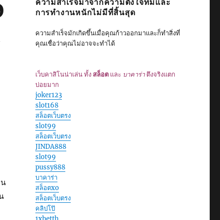
ความสำเร็จมาจากความตั้งใจที่มีและ
9
การทำงานหนักไม่มีที่สิ้นสุด
k
ความสำเร็จมักเกิดขึ้นเมื่อคุณก้าวออกมาและก็ทำสิ่งที่
คุณเชื่อว่าคุณไม่อาจจะทำได้
เว็บคาสิโนน่าเล่น ทั้ง
สล็อต
และ
บาคาร่า
ตึงจริงแตก
บ่อยมาก
joker123
slot168
สล็อตเว็บตรง
slot99
สล็อตเว็บตรง
JINDA888
slot99
pussy888
บาคาร่า
อน
สล็อตxo
่น
สล็อตเว็บตรง
คลิปโป๊
1xbetth