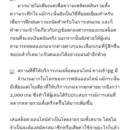
มากมายไม่เพียงแค่เพื่อความเพลิดเพลินรวมทั้ง
ความระทึกใจ แม้กระนั้นยังเป็นวิธีที่ยอดเยี่ยมสำหรับ
เพื่อการฝึกฝนความถนัดสำหรับในการเล่นเกม และก็
ทำความเข้าใจเกี่ยวกับกฎข้อตกลงต่างๆของเกมสล็อต
ก่อนที่จะลงเงินพนันจริง นอกจากนั้นยังช่วยให้ผู้เล่น
สามารถทดลองเกมจากค่ายต่างๆและเลือกเกมที่รู้สึกชื่น
ชอบแล้วก็เหมาะกับตนเองได้อย่างแม่นยำอีกด้วย
สถานที่ที่ให้บริการเกมสล็อตออนไลน์ ทางเข้าpg มี
จำนวนมากในโลกของการพนันออนไลน์ แม้กระนั้น
มีเพียงแค่เว็บเดียวที่ให้บริการเกมจากทุกค่ายมากยิ่งกว่า
2,000 เกม ซึ่งทำให้ผู้เล่นได้รับประสบการณ์การเล่นที่
หลากหลายรวมทั้งครึกครื้นได้มากเพิ่มขึ้น
เล่นสล็อต ออนไลน์ทำเป็นโดยง่ายรวมทั้งสบาย โดยไม่
จำเป็นจะต้องสมัครสมาชิกหรือเสียค่าใช้จ่ายอะไรก็แล้ว