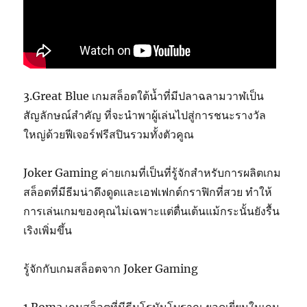
3.Great Blue เกมสล็อตใต้น้ำที่มีปลาฉลามวาฬเป็น
สัญลักษณ์สำคัญ ที่จะนำพาผู้เล่นไปสู่การชนะรางวัล
ใหญ่ด้วยฟีเจอร์ฟรีสปินรวมทั้งตัวคูณ
Joker Gaming ค่ายเกมที่เป็นที่รู้จักสำหรับการผลิตเกม
สล็อตที่มีธีมน่าดึงดูดและเอฟเฟกต์กราฟิกที่สวย ทำให้
การเล่นเกมของคุณไม่เฉพาะแต่ตื่นเต้นแม้กระนั้นยังรื้น
เริงเพิ่มขึ้น
รู้จักกับเกมสล็อตจาก Joker Gaming