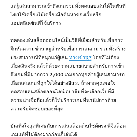
แต่ผู้เล่นสามารถเข้าถึงเกมรวมทั้งทดสอบเล่นได้ในทันที
โดยใช้เครื่องไม้เครื่องมือค้นหาของเว็บหรือ
แอปพลิเคชันที่ใช้บริการ
ทดลองเล่นสล็อตออนไลน์เป็นวิธีที่เยี่ยมสำหรับเพื่อการ
ฝึกหัดความชำนาญสำหรับเพื่อการเล่นเกม รวมทั้งสร้าง
ประสบการณ์ที่สนุกแก่ผู้เล่น
ทางเข้าpg
โดยที่ไม่ต้อง
เสี่ยงเงินจริง แล้วก็ด้วยความสบายสบายสำหรับการเข้า
ถึงเกมที่มีมากกว่า 2,000 เกมจากทุกค่ายผู้เล่นสามารถ
เลือกเล่นเกมที่ถูกใจได้อย่างอิสระ ถ้าหากคุณพอใจ
ทดสอบเล่นสล็อตออนไลน์ อย่าลืมที่จะเลือกเว็บที่มี
ความน่าเชื่อถือแล้วก็ให้บริการเกมที่นานัปการด้วย
ความรับผิดชอบเยอะที่สุด
บันเทิงใจสุดพิเศษกับการเล่นสล็อตเว็บไซต์ตรง พีจีสล็อต
เกมแท้ที่ไม่ต้องฝากก่อนก็เล่นได้