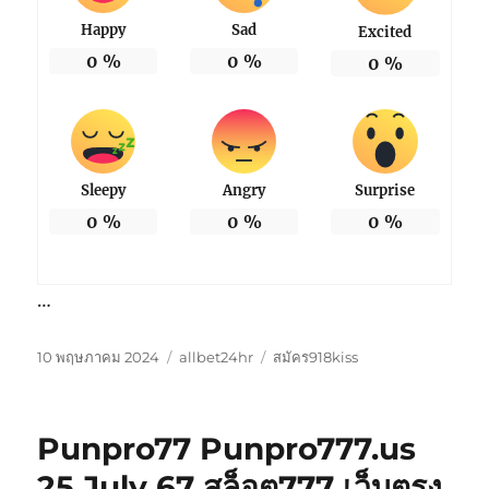
Happy
Sad
Excited
0
%
0
%
0
%
Sleepy
Angry
Surprise
0
%
0
%
0
%
…
เขียน
หมวด
ป้าย
10 พฤษภาคม 2024
allbet24hr
สมัคร918kiss
เมื่อ
หมู่
กำกับ
Punpro77 Punpro777.us
25 July 67 สล็อต777 เว็บตรง