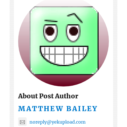
About Post Author
MATTHEW BAILEY
noreply@yekupload.com