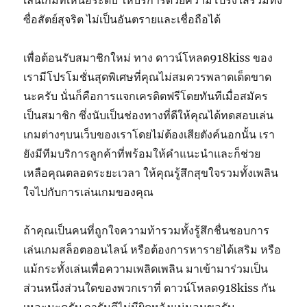
เล่นเกมที่เหนือระดับ ให้บริการด้วยความโปร่งใสรวมทั้ง
ซื่อสัตย์สุจริต ไม่เป็นอันตรายและเชื่อถือได้
เพื่อต้อนรับสมาชิกใหม่ ทาง ดาวน์โหลด918kiss ของ
เรามีโปรโมชั่นสุดพิเศษที่คุณไม่สมควรพลาดเด็ดขาด
นะครับ นั่นก็คือการแจกเครดิตฟรีโดยทันทีเมื่อสมัคร
เป็นสมาชิก ซึ่งนับเป็นช่องทางที่ดีให้คุณได้ทดสอบเล่น
เกมต่างๆบนเว็บของเราโดยไม่ต้องเสียตังค์นอกนั้น เรา
ยังมีทีมบริการลูกค้าที่พร้อมให้คำแนะนำและก็ช่วย
เหลือคุณตลอดระยะเวลา ให้คุณรู้สึกสุขใจรวมทั้งเพลิน
ใจไปกับการเล่นเกมของคุณ
ถ้าคุณเป็นคนที่ถูกใจความท้ารวมทั้งรู้สึกชื่นชอบการ
เล่นเกมสล็อตออนไลน์ หรือต้องการหารายได้เสริม หรือ
แม้กระทั้งเล่นเพื่อความเพลิดเพลิน มาเข้ามาร่วมเป็น
ส่วนหนึ่งส่วนใดของพวกเราที่ ดาวน์โหลด918kiss กัน