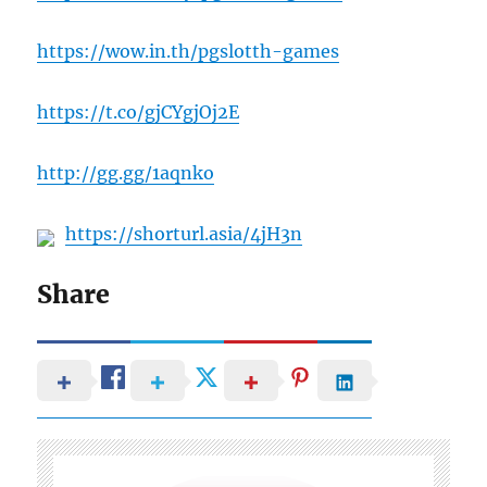
https://wow.in.th/pgslotth-games
https://t.co/gjCYgjOj2E
http://gg.gg/1aqnko
https://shorturl.asia/4jH3n
Share