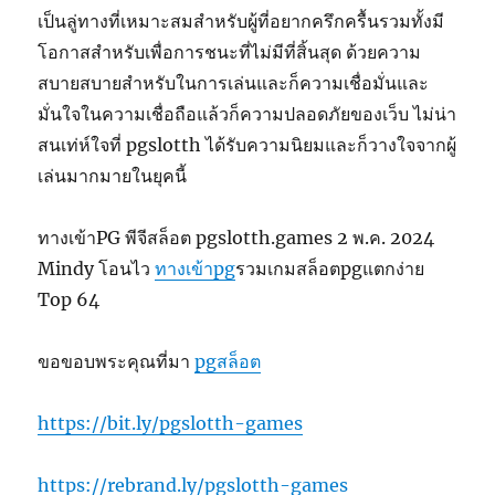
เป็นลู่ทางที่เหมาะสมสำหรับผู้ที่อยากครึกครื้นรวมทั้งมี
โอกาสสำหรับเพื่อการชนะที่ไม่มีที่สิ้นสุด ด้วยความ
สบายสบายสำหรับในการเล่นและก็ความเชื่อมั่นและ
มั่นใจในความเชื่อถือแล้วก็ความปลอดภัยของเว็บ ไม่น่า
สนเท่ห์ใจที่ pgslotth ได้รับความนิยมและก็วางใจจากผู้
เล่นมากมายในยุคนี้
ทางเข้าPG พีจีสล็อต pgslotth.games 2 พ.ค. 2024
Mindy โอนไว
ทางเข้าpg
รวมเกมสล็อตpgแตกง่าย
Top 64
ขอขอบพระคุณที่มา
pgสล็อต
https://bit.ly/pgslotth-games
https://rebrand.ly/pgslotth-games