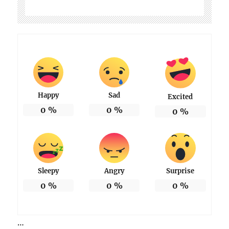
Happy
Sad
Excited
0
%
0
%
0
%
Sleepy
Angry
Surprise
0
%
0
%
0
%
…