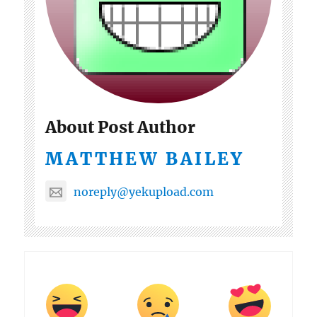
About Post Author
MATTHEW BAILEY
noreply@yekupload.com