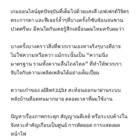
เกมออนไลน์ยุคปัจจุบันที่เต็มไปด้วยแสงสี เอฟเฟกต์วิจิตร
ตระการตา และฟีเจอร์ล้ำๆที่บางครั้งก็ซับซ้อนจนชวน
ปวดศรีษะ มีคนใดกันเคยรู้สึกเสมือนผมไหมครับผมว่า
บางครั้งบางคราวสิ่งที่พวกเรามองหาจริงๆบางทีอาจ
ไม่ใช่ความหวือหวา แม้กระนั้นเป็น “ความนิ่ง
มาตรฐาน รวมทั้งความลื่นไถลไหล” ที่ทำให้พวกเรา
จับใจกับความเพลิดเพลินได้อย่างเต็มเปี่ยม
ความเก๋าของ allbet24hr สะท้อนออกมาผ่านระบบ
หลังบ้านที่อดทนมากมาย ตลอดเวลาที่ผมใช้งาน
ปัญหาเรื่องภาพกระตุก สัญญาณดีเลย์ หรือระบบค้างใน
จังหวะสำคัญเกือบเป็บศูนย์ การตัดยอด การแสดงผล
หน้าไพ่