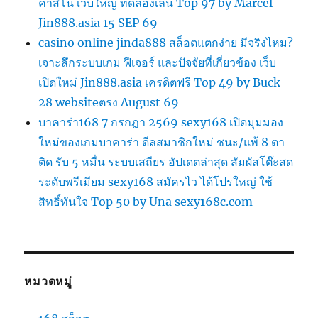
คาสิโน เว็บใหญ่ ทดลองเล่น Top 97 by Marcel
Jin888.asia 15 SEP 69
casino online jinda888 สล็อตแตกง่าย มีจริงไหม?
เจาะลึกระบบเกม ฟีเจอร์ และปัจจัยที่เกี่ยวข้อง เว็บ
เปิดใหม่ Jin888.asia เครดิตฟรี Top 49 by Buck
28 websiteตรง August 69
บาคาร่า168 7 กรกฎา 2569 sexy168 เปิดมุมมอง
ใหม่ของเกมบาคาร่า ดีลสมาชิกใหม่ ชนะ/แพ้ 8 ตา
ติด รับ 5 หมื่น ระบบเสถียร อัปเดตล่าสุด สัมผัสโต๊ะสด
ระดับพรีเมียม sexy168 สมัครไว ได้โปรใหญ่ ใช้
สิทธิ์ทันใจ Top 50 by Una sexy168c.com
หมวดหมู่