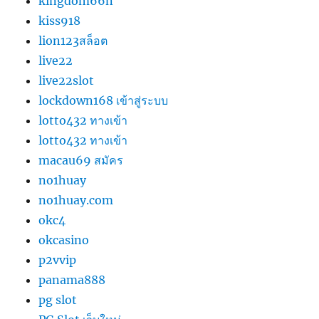
kingdom66n
kiss918
lion123สล็อต
live22
live22slot
lockdown168 เข้าสู่ระบบ
lotto432 ทางเข้า
lotto432 ทางเข้า
macau69 สมัคร
no1huay
no1huay.com
okc4
okcasino
p2vvip
panama888
pg slot