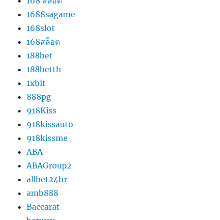
168 สล็อต
1688sagame
168slot
168สล็อต
188bet
188betth
1xbit
888pg
918Kiss
918kissauto
918kissme
ABA
ABAGroup2
allbet24hr
amb888
Baccarat