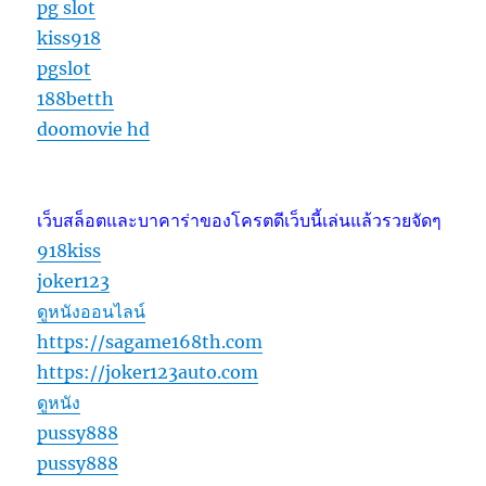
pg slot
kiss918
pgslot
188betth
doomovie hd
เว็บสล็อตและบาคาร่าของโครตดีเว็บนี้เล่นแล้วรวยจัดๆ
918kiss
joker123
ดูหนังออนไลน์
https://sagame168th.com
https://joker123auto.com
ดูหนัง
pussy888
pussy888