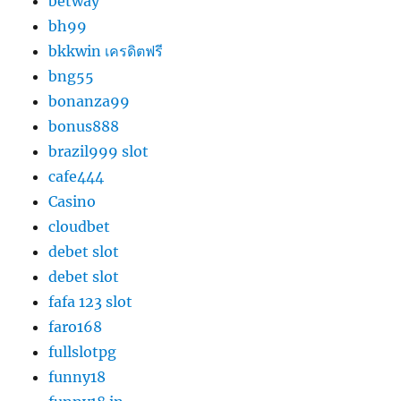
betway
bh99
bkkwin เครดิตฟรี
bng55
bonanza99
bonus888
brazil999 slot
cafe444
Casino
cloudbet
debet slot
debet slot
fafa 123 slot
faro168
fullslotpg
funny18