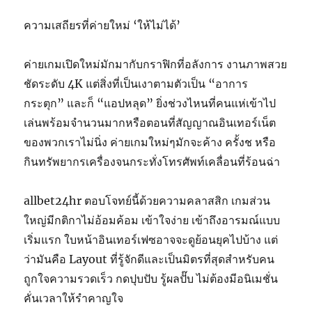
ความเสถียรที่ค่ายใหม่ ‘ให้ไม่ได้’
ค่ายเกมเปิดใหม่มักมากับกราฟิกที่อลังการ งานภาพสวย
ชัดระดับ 4K แต่สิ่งที่เป็นเงาตามตัวเป็น “อาการ
กระตุก” และก็ “แอปหลุด” ยิ่งช่วงไหนที่คนแห่เข้าไป
เล่นพร้อมจำนวนมากหรือตอนที่สัญญาณอินเทอร์เน็ต
ของพวกเราไม่นิ่ง ค่ายเกมใหม่ๆมักจะค้าง ครั้งช หรือ
กินทรัพยากรเครื่องจนกระทั่งโทรศัพท์เคลื่อนที่ร้อนฉ่า
allbet24hr ตอบโจทย์นี้ด้วยความคลาสสิก เกมส่วน
ใหญ่มีกติกาไม่อ้อมค้อม เข้าใจง่าย เข้าถึงอารมณ์แบบ
เริ่มแรก ใบหน้าอินเทอร์เฟซอาจจะดูย้อนยุคไปบ้าง แต่
ว่ามันคือ Layout ที่รู้จักดีและเป็นมิตรที่สุดสำหรับคน
ถูกใจความรวดเร็ว กดปุบปับ รู้ผลปั๊บ ไม่ต้องมีอนิเมชั่น
คั่นเวลาให้รำคาญใจ