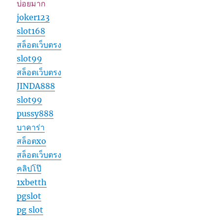
บ่อยมาก
joker123
slot168
สล็อตเว็บตรง
slot99
สล็อตเว็บตรง
JINDA888
slot99
pussy888
บาคาร่า
สล็อตxo
สล็อตเว็บตรง
คลิปโป๊
1xbetth
pgslot
pg slot