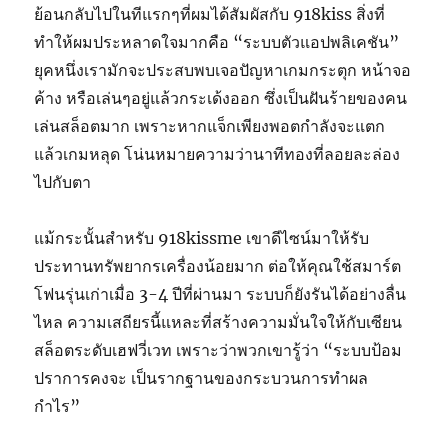
ย้อนกลับไปในทีแรกๆที่ผมได้สัมผัสกับ 918kiss สิ่งที่
ทำให้ผมประหลาดใจมากคือ “ระบบตัวแอปพลิเคชัน”
ยุคหนึ่งเรามักจะประสบพบเจอปัญหาเกมกระตุก หน้าจอ
ค้าง หรือเล่นๆอยู่แล้วกระเด้งออก ซึ่งเป็นฝันร้ายของคน
เล่นสล็อตมาก เพราะหากแจ็กเพียงพอตกำลังจะแตก
แล้วเกมหลุด โน่นหมายความว่านาทีทองที่ลอยละล่อง
ไปกับตา
แม้กระนั้นสำหรับ 918kissme เขาดีไซน์มาให้รับ
ประทานทรัพยากรเครื่องน้อยมาก ต่อให้คุณใช้สมาร์ต
โฟนรุ่นเก่าเมื่อ 3-4 ปีที่ผ่านมา ระบบก็ยังรันได้อย่างลื่น
ไหล ความเสถียรนี้แหละที่สร้างความมั่นใจให้กับเซียน
สล็อตระดับเฮฟวี่เวท เพราะว่าพวกเขารู้ว่า “ระบบป้อม
ปราการคงจะ เป็นรากฐานของกระบวนการทำผล
กำไร”