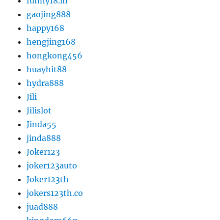
funny18.in
gaojing888
happy168
hengjing168
hongkong456
huayhit88
hydra888
Jili
Jilislot
Jinda55
jinda888
Joker123
joker123auto
Joker123th
jokers123th.co
juad888