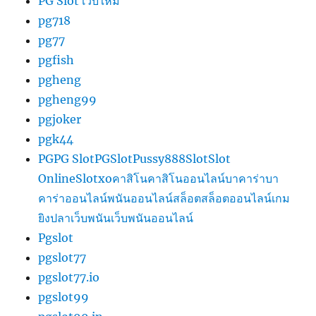
PG Slot เว็บใหม่
pg718
pg77
pgfish
pgheng
pgheng99
pgjoker
pgk44
PGPG SlotPGSlotPussy888SlotSlot
OnlineSlotxoคาสิโนคาสิโนออนไลน์บาคาร่าบา
คาร่าออนไลน์พนันออนไลน์สล็อตสล็อตออนไลน์เกม
ยิงปลาเว็บพนันเว็บพนันออนไลน์
Pgslot
pgslot77
pgslot77.io
pgslot99