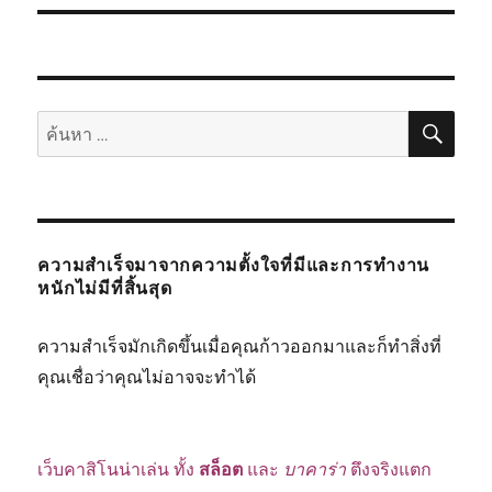
ค้นห
ค้นหา:
ความสำเร็จมาจากความตั้งใจที่มีและการทำงาน
หนักไม่มีที่สิ้นสุด
ความสำเร็จมักเกิดขึ้นเมื่อคุณก้าวออกมาและก็ทำสิ่งที่
คุณเชื่อว่าคุณไม่อาจจะทำได้
เว็บคาสิโนน่าเล่น ทั้ง
สล็อต
และ
บาคาร่า
ตึงจริงแตก