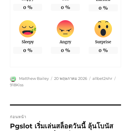
0
%
0
%
0
%
Sleepy
Angry
Surprise
0
%
0
%
0
%
ผู้
เขียน
หมวด
ป้าย
Matthew Bailey
20 พฤษภาคม 2026
allbet24hr
เขียน
เมื่อ
หมู่
กำกับ
918Kiss
แนะแนว
ก่อนหน้า
เรื่อง
Pgslot เริ่มเล่นสล็อตวันนี้ ลุ้นโบนัส
เรื่อง