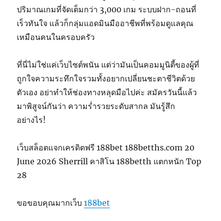
ปริมาณเกมที่จัดเต็มกว่า 3,000 เกม ระบบฝาก-ถอนที่
เร็วทันใจ แล้วก็กลุ่มแอดมินมืออาชีพที่พร้อมดูแลคุณ
เหมือนคนในครอบครัว
ที่นี่ไม่ใช่แค่เว็บไซต์พนัน แต่ว่ามันเป็นคอมมูนิตี้ของผู้ที่
ถูกใจความระทึกใจรวมทั้งอยากเปลี่ยนชะตาชีวิตด้วย
ตัวเอง อย่าทำให้ช่องทางหลุดมือไปค่ะ สมัครวันนี้แล้ว
มาพิสูจน์กันว่า ความร่ำรวยระดับสากล มันรู้สึก
อย่างไร!
เว็บสล็อตแจกเครดิตฟรี 188bet 188betths.com 20
June 2026 Sherrill คาสิโน 188betth แตกหนัก Top
28
ขอขอบคุณมากเว็บ
188bet