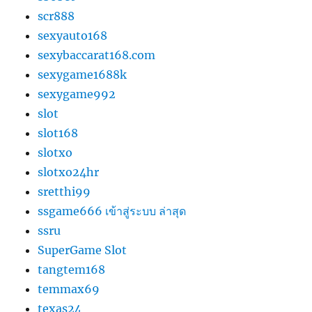
scr888
sexyauto168
sexybaccarat168.com
sexygame1688k
sexygame992
slot
slot168
slotxo
slotxo24hr
sretthi99
ssgame666 เข้าสู่ระบบ ล่าสุด
ssru
SuperGame Slot
tangtem168
temmax69
texas24