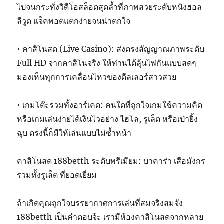
ไปจนกระทั่งวิดีโอสล็อตสุดล้ำที่ภาพสวยระดับหนังฮอล
ลีวูด แจ็คพอตแตกง่ายจนน่าตกใจ
• คาสิโนสด (Live Casino): ส่งตรงสัญญาณภาพระดับ
Full HD จากคาสิโนจริง ให้ท่านได้ลุ้นไพ่กันแบบสดๆ
มองเห็นทุกการเคลื่อนไหวของดีลเลอร์สาวสวย
• เกมโต๊ะรวมทั้งอาร์เคด: คนใดที่ถูกใจเกมใช้ความคิด
หรือเกมเล่นง่ายได้เงินไวอย่าง ไฮโล, รูเล็ต หรือเป่ายิ้ง
ฉุบ ตรงนี้ก็มีให้เล่นแบบไม่ซ้ำหน้า
คาสิโนสด 188betth ระดับพรีเมียม: บาคาร่า เสือมังกร
รวมทั้งรูเล็ต ที่ยอดเยี่ยม
ถ้าเกิดคุณถูกใจบรรยากาศการเล่นที่สมจริงสมจัง
188betth เป็นคำตอบจ้ะ เรามีห้องคาสิโนสดจากหลาย