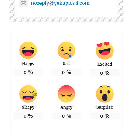
noreply@yekupload.com
Happy
Sad
Excited
0
%
0
%
0
%
Sleepy
Angry
Surprise
0
%
0
%
0
%