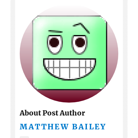
About Post Author
MATTHEW BAILEY