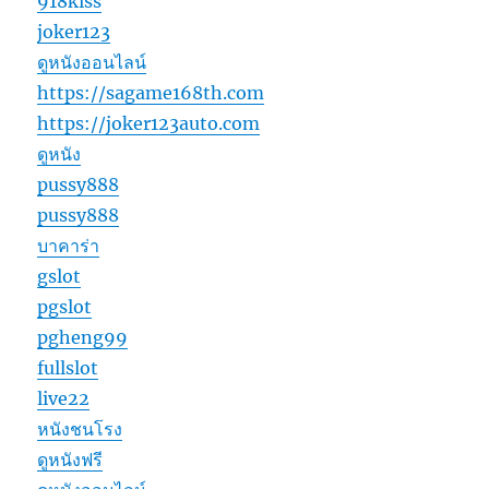
918kiss
joker123
ดูหนังออนไลน์
https://sagame168th.com
https://joker123auto.com
ดูหนัง
pussy888
pussy888
บาคาร่า
gslot
pgslot
pgheng99
fullslot
live22
หนังชนโรง
ดูหนังฟรี