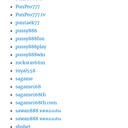
PunPro777
PunPro777.tv
puntaek77
pussy888
pussy888fun
pussy888play
pussy888win
rockstar66m
royal558
sagame
sagame168
sagame168th
sagame168th.com
sawan888 ทดลองเล่น
sawan888 ทดลองเล่น
sbobet