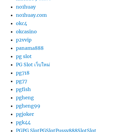
no1huay
no1huay.com
okc4
okcasino
p2vvip
panama888
pg slot
PG Slot เว็บใหม่
pg718
pg77
pgfish
pgheng
pgheng99
pgjoker
pgk44
PGPG SlotPGSlotPussy888SlotSlot