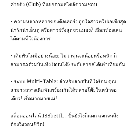
ค่ายดัง (Club) ที่แยกตามสไตล์ความชอบ
• ความหลากหลายของดีลเลอร์: ถูกใจสาวทวีปเอเชียสุด
น่ารักน่าเอ็นดู หรือสาวฝรั่งสุดชวนมอง? เลือกห้องเล่น
ได้ตามที่ใจต้องการ
• เดิมพันไม่มีอย่างน้อย: ไม่ว่าทุนจะน้อยหรือหนัก ก็
สามารถร่วมบันเทิงใจบนโต๊ะระดับสากลได้เท่าเทียมกัน
• ระบบ Multi-Table: สำหรับสายปั่นที่ใจร้อน คุณ
สามารถวางเดิมพันพร้อมกันได้หลายโต๊ะในหน้าจอ
เดียว! เริ่ดมากมายแม่!
สล็อตออนไลน์ 188betth : ปั่นยังไงก็แตก แจกจนถึง
ต้องวิงวอนชีวิต!