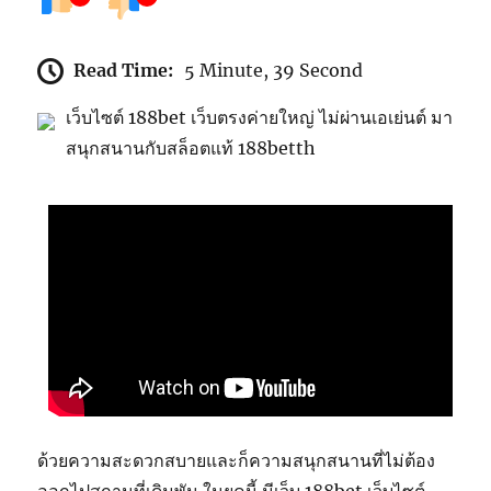
Read Time:
5 Minute, 39 Second
เว็บไซต์ 188bet เว็บตรงค่ายใหญ่ ไม่ผ่านเอเย่นต์ มา
สนุกสนานกับสล็อตแท้ 188betth
ด้วยความสะดวกสบายและก็ความสนุกสนานที่ไม่ต้อง
ออกไปสถานที่เดิมพัน ในยุคนี้ มีเว็บ 188bet เว็บไซต์