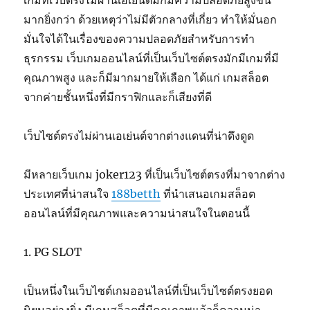
มากยิ่งกว่า ด้วยเหตุว่าไม่มีตัวกลางที่เกี่ยว ทำให้มั่นอก
มั่นใจได้ในเรื่องของความปลอดภัยสำหรับการทำ
ธุรกรรม เว็บเกมออนไลน์ที่เป็นเว็บไซต์ตรงมักมีเกมที่มี
คุณภาพสูง และก็มีมากมายให้เลือก ได้แก่ เกมสล็อต
จากค่ายชั้นหนึ่งที่มีกราฟิกและก็เสียงที่ดี
เว็บไซต์ตรงไม่ผ่านเอเย่นต์จากต่างแดนที่น่าดึงดูด
มีหลายเว็บเกม joker123 ที่เป็นเว็บไซต์ตรงที่มาจากต่าง
ประเทศที่น่าสนใจ
188betth
ที่นำเสนอเกมสล็อต
ออนไลน์ที่มีคุณภาพและความน่าสนใจในตอนนี้
1. PG SLOT
เป็นหนึ่งในเว็บไซต์เกมออนไลน์ที่เป็นเว็บไซต์ตรงยอด
นิยมอย่างยิ่ง มีเกมสล็อตที่มีคุณภาพแล้วก็ความน่า