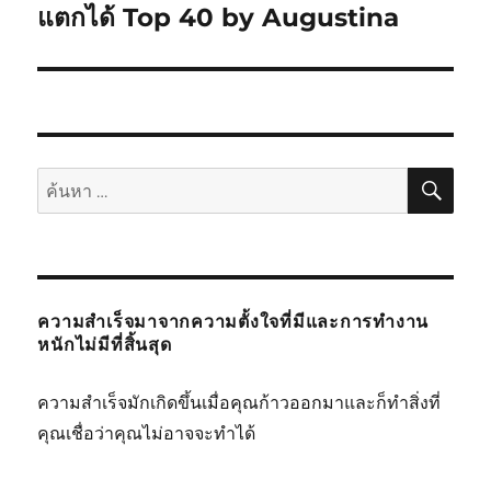
แตกได้ Top 40 by Augustina
ค้นห
ค้นหา:
ความสำเร็จมาจากความตั้งใจที่มีและการทำงาน
หนักไม่มีที่สิ้นสุด
ความสำเร็จมักเกิดขึ้นเมื่อคุณก้าวออกมาและก็ทำสิ่งที่
คุณเชื่อว่าคุณไม่อาจจะทำได้