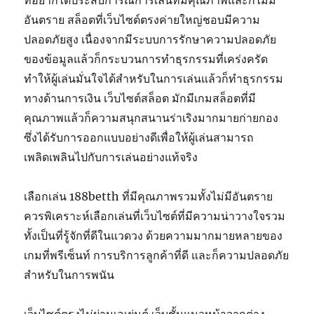
อันตราย สล็อตที่เว็บไซต์ตรงค่ายใหญ่ชอบมีความ
ปลอดภัยสูง เนื่องจากมีระบบการรักษาความปลอดภัย
ของข้อมูลแล้วก็กระบวนการทำธุรกรรมที่เคร่งครัด
ทำให้ผู้เล่นมั่นใจได้สำหรับในการเล่นแล้วก็ทำธุรกรรม
ทางด้านการเงิน เว็บไซต์สล็อต มักมีเกมสล็อตที่มี
คุณภาพแล้วก็ความสนุกสนานร่าเริงมากมายก่ายกอง
ซึ่งได้รับการออกแบบอย่างดีเพื่อให้ผู้เล่นสามารถ
เพลิดเพลินไปกับการเล่นอย่างแท้จริง
เลือกเล่น 188betth ที่มีคุณภาพรวมทั้งไม่มีอันตราย
ควรพิเคราะห์เลือกเล่นที่เว็บไซต์ที่มีความน่าวางใจรวม
ทั้งเป็นที่รู้จักที่ดีในแวดวง ด้วยความมากมายหลายของ
เกมที่พรีเซ็นท์ การบริการลูกค้าที่ดี และก็ความปลอดภัย
สำหรับในการพนัน
เว็บไซต์ตรงไม่ผ่านเอเย่นต์ เว็บชั้นแนวหน้าจากต่าง