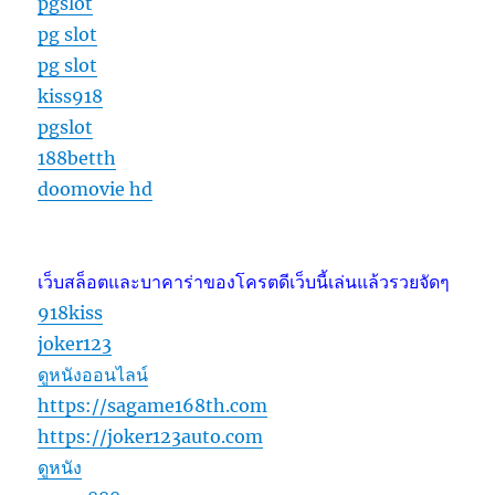
pgslot
pg slot
pg slot
kiss918
pgslot
188betth
doomovie hd
เว็บสล็อตและบาคาร่าของโครตดีเว็บนี้เล่นแล้วรวยจัดๆ
918kiss
joker123
ดูหนังออนไลน์
https://sagame168th.com
https://joker123auto.com
ดูหนัง