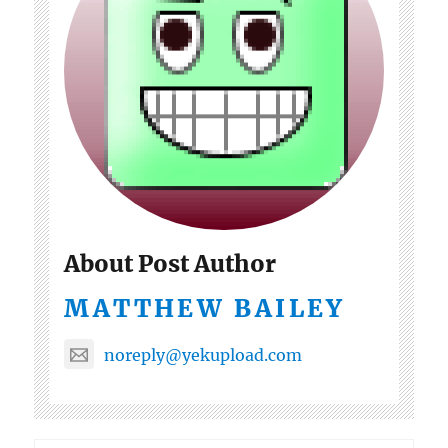
About Post Author
MATTHEW BAILEY
noreply@yekupload.com