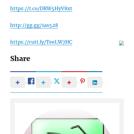
https://t.co/DRW5HyV8xt
http://gg.gg/1as528
https://cutt.ly/TeeLW7HC
Share