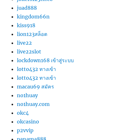
juad888
kingdom66n
kiss918
lion123สล็อต
live22
live22slot
lockdown168 เข้าสู่ระบบ
lotto432 ทางเข้า
lotto432 ทางเข้า
macau69 สมัคร
no1huay
no1huay.com
okc4
okcasino
p2vvip
panama888