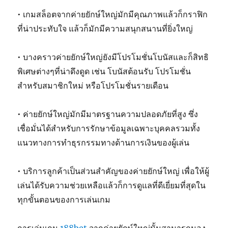
• เกมสล็อตจากค่ายยักษ์ใหญ่มักมีคุณภาพแล้วก็กราฟิก
ที่น่าประทับใจ แล้วก็มักมีความสนุกสนานที่ยิ่งใหญ่
• บางคราวค่ายยักษ์ใหญ่ยังมีโปรโมชั่นโบนัสและก็สิทธิ
พิเศษต่างๆที่น่าดึงดูด เช่น โบนัสต้อนรับ โปรโมชั่น
สำหรับสมาชิกใหม่ หรือโปรโมชั่นรายเดือน
• ค่ายยักษ์ใหญ่มักมีมาตรฐานความปลอดภัยที่สูง ซึ่ง
เชื่อมั่นได้สำหรับการรักษาข้อมูลเฉพาะบุคคลรวมทั้ง
แนวทางการทำธุรกรรมทางด้านการเงินของผู้เล่น
• บริการลูกค้าเป็นส่วนสำคัญของค่ายยักษ์ใหญ่ เพื่อให้ผู้
เล่นได้รับความช่วยเหลือแล้วก็การดูแลที่ดีเยี่ยมที่สุดใน
ทุกขั้นตอนของการเล่นเกม
การเล่นเกม
188bet
จากค่ายยักษ์ใหญ่นั้นสามารถมอง