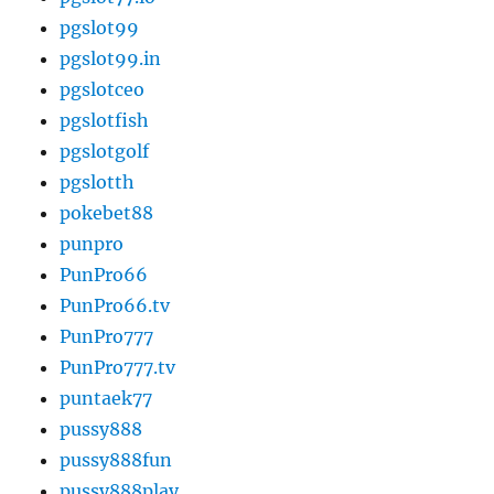
pgslot99
pgslot99.in
pgslotceo
pgslotfish
pgslotgolf
pgslotth
pokebet88
punpro
PunPro66
PunPro66.tv
PunPro777
PunPro777.tv
puntaek77
pussy888
pussy888fun
pussy888play