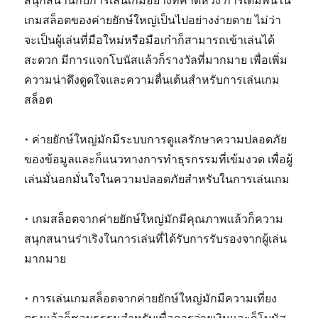
เกมสล็อตของค่ายยักษ์ใหญ่เป็นไปอย่างง่ายดาย ไม่ว่า
จะเป็นผู้เล่นที่มือใหม่หรือมือเก๋าก็สามารถเข้าเล่นได้
สะดวก มีการแจกโบนัสแล้วก็รางวัลที่มากมาย เพื่อเพิ่ม
ความน่าดึงดูดใจและความตื่นเต้นสำหรับการเล่นเกม
สล็อต
• ค่ายยักษ์ใหญ่มักมีระบบการดูแลรักษาความปลอดภัย
ของข้อมูลและก็แนวทางการทำธุรกรรมที่เข้มงวด เพื่อผู้
เล่นมั่นอกมั่นใจในความปลอดภัยสำหรับในการเล่นเกม
• เกมสล็อตจากค่ายยักษ์ใหญ่มักมีคุณภาพแล้วก็ความ
สนุกสนานร่าเริงในการเล่นที่ได้รับการรับรองจากผู้เล่น
มากมาย
• การเล่นเกมสล็อตจากค่ายยักษ์ใหญ่มักมีความเที่ยง
ตรงแล้วก็ชอบธรรมสำหรับเพื่อการจ่ายเงินและก็โบนัส