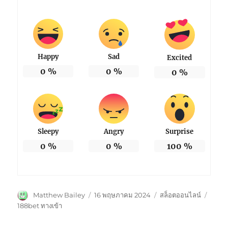
Happy
Sad
Excited
0
%
0
%
0
%
Sleepy
Angry
Surprise
0
%
0
%
100
%
ผู้
เขียน
หมวด
ป้าย
Matthew Bailey
16 พฤษภาคม 2024
สล็อตออนไลน์
เขียน
เมื่อ
หมู่
กำกับ
188bet ทางเข้า