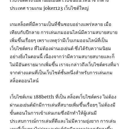
ประเทศ รวมเกม joker123 เว็บไซต์ใหญ่
เกมสล็อตที่มีความเป็นที่ชื่นชอบอย่างแพร่หลาย เมื่อ
เทียบกับปีกลาย การเล่นเกมออนไลน์มีความสบายสบาย
เพิ่มขึ้นเรื่อยๆ เพราะเหตุว่ามีเว็บเกมออนไลน์ที่เป็น
เว็บไซต์ตรง ที่ไม่ต้องผ่านเอเย่นต์ ซึ่งได้รับความนิยม
อย่างยิ่งในตอนนี้ เนื่องจากว่ามีความสบายสบายและก็
ไม่มีอันตรายมากเพิ่มขึ้น เราจะกล่าวถึงเว็บไซต์ตรงที่มา
จากต่างแดนที่เป็นเว็บไซต์ชั้นหนึ่งสำหรับการเล่นเกม
สล็อตออนไลน์
เว็บไซต์เกม 188betth ที่เป็น สล็อตเว็บไซต์ตรง ไม่ต้อง
ผ่านเอเย่นต์มักมีการเล่นที่สบายเพิ่มขึ้นเรื่อยๆ ไม่ต้องมี
ขั้นตอนในการเข้าเล่นเกมซึ่งมักทำให้ผู้เล่นมี
ประสบการณ์การเล่นที่ดีและไม่มีความยุ่งยาก การเล่น
เกมที่เว็บตรงไม่ผ่านเอเย่นต์มักมีความปลอดภัยสูงขึ้น