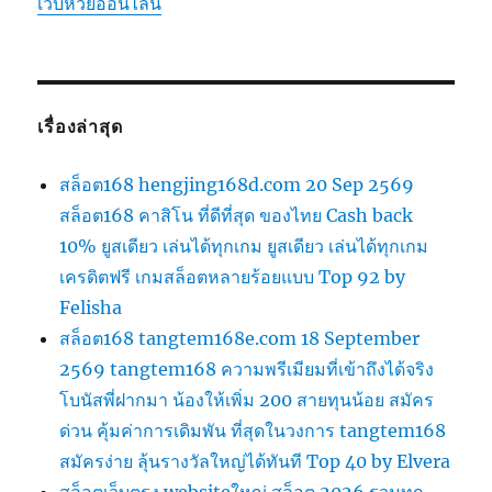
เว็บหวยออนไลน์
เรื่องล่าสุด
สล็อต168 hengjing168d.com 20 Sep 2569
สล็อต168 คาสิโน ที่ดีที่สุด ของไทย Cash back
10% ยูสเดียว เล่นได้ทุกเกม ยูสเดียว เล่นได้ทุกเกม
เครดิตฟรี เกมสล็อตหลายร้อยแบบ Top 92 by
Felisha
สล็อต168 tangtem168e.com 18 September
2569 tangtem168 ความพรีเมียมที่เข้าถึงได้จริง
โบนัสพี่ฝากมา น้องให้เพิ่ม 200 สายทุนน้อย สมัคร
ด่วน คุ้มค่าการเดิมพัน ที่สุดในวงการ tangtem168
สมัครง่าย ลุ้นรางวัลใหญ่ได้ทันที Top 40 by Elvera