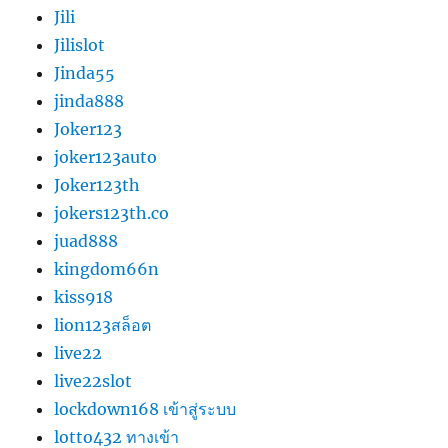
Jili
Jilislot
Jinda55
jinda888
Joker123
joker123auto
Joker123th
jokers123th.co
juad888
kingdom66n
kiss918
lion123สล็อต
live22
live22slot
lockdown168 เข้าสู่ระบบ
lotto432 ทางเข้า