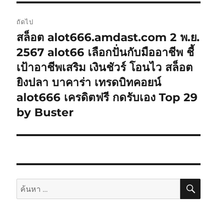
ถัดไป
สล็อต alot666.amdast.com 2 พ.ย.
เรื่อง
ต่อ
2567 alot66 เลือกปั่นกับมืออาชีพ ชี้
ไป:
เป้าอาชีพเสริม เงินชัวร์ โอนไว สล็อต
ยิงปลา บาคาร่า เทรดบิทคอยน์
alot666 เครดิตฟรี กดรับเอง Top 29
by Buster
ค้นห
ค้นหา: