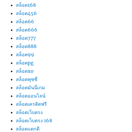
สล็อต168
สล็อต456
สล็อต66
สล็อต666
สล็อต777
สล็อต888
สล็อต99
สล็อตpg
สล็อตxo
สล็อตพุซซี่
สล็อตมันนี่เกม
สล็อตออนไลน์
สล็อตเครดิตฟรี
สล็อตเว็บตรง
สล็อตเว็บตรง 168
สล็อตแตกดี