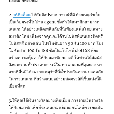
ปลอดภัยที่ดีเยี่ยม
2.
168สล็อต
ได้สัมผัสประสบการณ์ที่ดี ด้วยเหตุว่าเว็บ
เป็นเว็บตรงที่ไม่ผ่าน agent ซึ่งทำให้สมาชิกสามารถ
เล่นเกมได้อย่างเพลิดเพลินกับที่นี่เพียงแค่นั้นโดยเฉพาะ
สมาชิกใหม่ เนื่องจากคุณจะได้รับโบนัสพิเศษเครดิตฟรี
โบนัสฟรี อย่างเช่น โปรโมชั่นฝาก 50 รับ 100 บาท โปร
โมชั่นฝาก 100 รับ 188 ซึ่งเป็นเว็บไซต์ slot168 ที่จะ
สร้างความคุ้มค่าให้กับสมาชิกอย่างดี ให้ท่านได้สัมผัส
จังหวะรวมทั้งประสบการณ์ในการเล่นเกมที่สุดยอด หา
จากที่อื่นมิได้ เพราะเหตุว่าที่นี่ค้ำประกันความปลอดภัย
ในการเล่นเกมที่สร้างแบบอย่างมหัศจรรย์ที่เว็บแห่งนี้ดี
เยี่ยมที่สุด
3.ให้คุณได้เงินรางวัลอย่างเต็มเปี่ยม การจ่ายเงินรางวัล
ให้กับสมาชิกเพื่อที่จะเล่นเกมสล็อตออนไลน์ควรจะเป็น