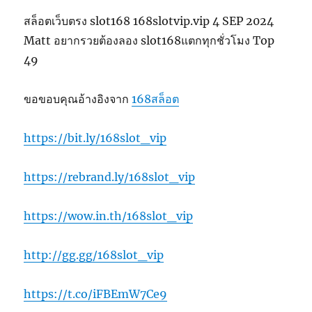
สล็อตเว็บตรง slot168 168slotvip.vip 4 SEP 2024
Matt อยากรวยต้องลอง slot168แตกทุกชั่วโมง Top
49
ขอขอบคุณอ้างอิงจาก
168สล็อต
https://bit.ly/168slot_vip
https://rebrand.ly/168slot_vip
https://wow.in.th/168slot_vip
http://gg.gg/168slot_vip
https://t.co/iFBEmW7Ce9