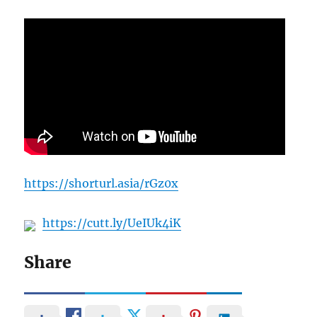
https://shorturl.asia/rGz0x
https://cutt.ly/UeIUk4iK
Share