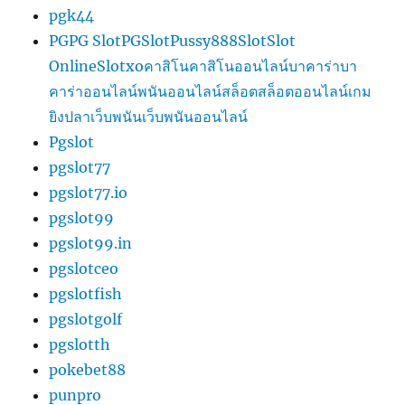
pgk44
PGPG SlotPGSlotPussy888SlotSlot
OnlineSlotxoคาสิโนคาสิโนออนไลน์บาคาร่าบา
คาร่าออนไลน์พนันออนไลน์สล็อตสล็อตออนไลน์เกม
ยิงปลาเว็บพนันเว็บพนันออนไลน์
Pgslot
pgslot77
pgslot77.io
pgslot99
pgslot99.in
pgslotceo
pgslotfish
pgslotgolf
pgslotth
pokebet88
punpro