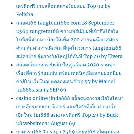
เครดิตฟรี เกมสล็อตหลายร้อยแบบ Top 92 by
Felisha
สล็อต168 tangtem168e.com 18 September
2569 tangtem168 ความพรีเมียมที่เข้าถึงได้จริง
โบนัสพี่ฝากมา น้องให้เพิ่ม 200 สายทุนน้อย สมัคร
ด่วน คุ้มค่าการเดิมพัน ที่สุดในวงการ tangtem168
สมัครง่าย ลุ้นรางวัลใหญ่ได้ทันที Top 40 by Elvera
สล็อตเว็บตรง websiteใหญ่ สล็อต 2026 รวมทุก
เรื่องที่ควรรู้ก่อนเล่น พร้อมเทคนิคเลือกเกมยอดนิยม
คาสิโน เว็บใหญ่ ทดลองเล่น Top 97 by Marcel
Jin888.asia 15 SEP 69
casino online jinda888 สล็อตแตกง่าย มีจริงไหม?
เจาะลึกระบบเกม ฟีเจอร์ และปัจจัยที่เกี่ยวข้อง เว็บ
เปิดใหม่ Jin888.asia เครดิตฟรี Top 49 by Buck
28 websiteตรง August 69
บาคาร่า168 7 กรกฎา 2569 sexy168 เปิดมุมมอง