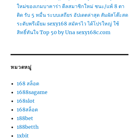
ใหม่ของเกมบาคาร่า ดีลสมาชิกใหม่ ชนะ/แพ้ 8 ตา
ติด รับ 5 หมื่น ระบบเสถียร อัปเดตล่าสุด สัมผัสโต๊ะสด
ระดับพรีเมียม sexy168 สมัครไว ได้โปรใหญ่ ใช้
สิทธิ์ทันใจ Top 50 by Una sexy168c.com
หมวดหมู่
168 สล็อต
1688sagame
168slot
168สล็อต
188bet
188betth
1xbit