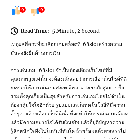
0
0
Read Time:
5 Minute, 2 Second
เหตุผลที่ควรที่จะเลือกเกมสล็อตที่168slotสร้างความ
มั่นคงยั่งยืนด้านการเงิน
การเล่นเกม 168slot จำเป็นต้องเลือกเว็บไซต์ที่มี
คุณภาพสูงแค่นั้น จะต้องเน้นเลยว่าการเลือกเว็บไซต์ที่ดี
จะช่วยให้การเล่นเกมสล็อตมีความปลอดภัยสูงมากขึ้น
รวมทั้งคุณก็ยังเป็นสุขสำหรับการเล่นเกมโดยไม่จำเป็น
ต้องกลุ้มใจใจอีกด้วย รูปแบบและก็เทคโนโลยีที่มีความ
ล้ำยุคจะต้องเลือกเว็บที่ดีเพื่อที่จะทำให้การเล่นเกมสล็อต
แล้วมีความสบายใจได้รับเงินจริง แล้วก็ยุติปัญหาความ
รู้สึกหนักใจทิ้งไปในทันทีทันใด ถ้าพร้อมแล้วพวกเราไป