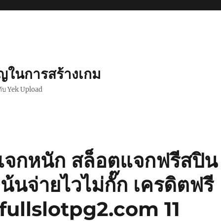
วชาญในการสร้างเกม
กับ Yek Upload
แจกหนัก สล็อตแจกฟรีสปิน
้นจ่ายไวไม่กั๊ก เครดิตฟรี
fullslotpg2.com 11