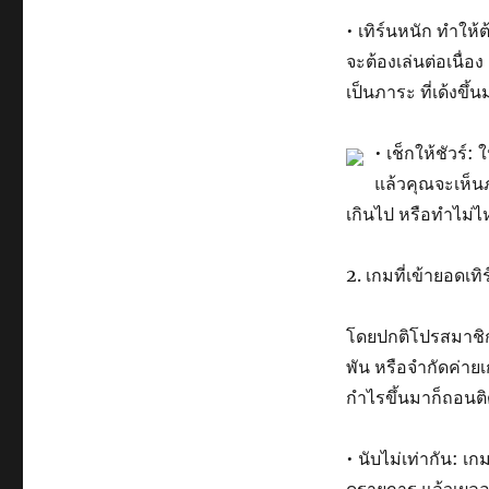
• เทิร์นหนัก ทำให้
จะต้องเล่นต่อเนื่
เป็นภาระ ที่เด้งขึ้
• เช็กให้ชัวร์:
แล้วคุณจะเห็นภ
เกินไป หรือทำไม่ไห
2. เกมที่เข้ายอดเทิร
โดยปกติโปรสมาชิกใ
พัน หรือจำกัดค่ายเก
กำไรขึ้นมาก็ถอนติ
• นับไม่เท่ากัน: เ