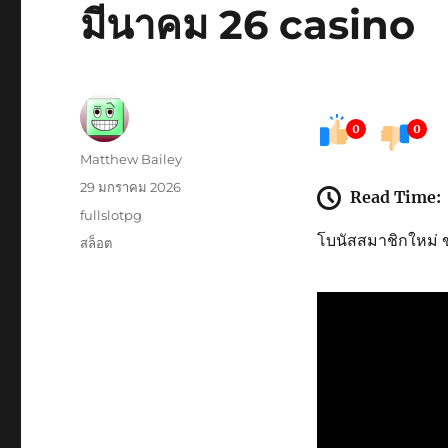
มีนาคม 26 casino
0
0
ผู้
Matthew Bailey
เขียน
เขียน
29 มกราคม 2026
Read Time:
เมื่อ
หมวด
fullslotpg
หมู่
โบนัสสมาชิกใหม่ ขอ
ป้าย
สล็อต
กำกับ