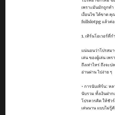
โปรสมาชิกใหม่ ของเ
เพราะมันมักถูกทำ เ
เงื่อนไข ได้ขาด คุ
fullslotpg แล้วค่อ
1. เทิร์นโอเวอร์ที
แน่นอนว่าโปรสมาช
เล่น ของผู้เล่น เพ
ถึงเท่าไหร่ ถึงจะ
อ่านผ่าน ไปง่าย ๆ
• การนับเทิร์น: ห
นับรวม ทั้งเงินฝาก
โปรควรคิด ให้ชัวร
เล่นนาน แบบไม่รู้ต