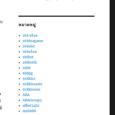
บบ
หมวดหมู่
168 สล็อต
1688sagame
168slot
168สล็อต
188bet
188betth
1xbit
888pg
918Kiss
918kissauto
918kissme
น
ABA
ABAGroup2
่
allbet24hr
ด้
amb888