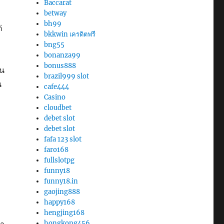
Baccarat
betway
bh99
่
bkkwin เครดิตฟรี
bng55
bonanza99
bonus888
อน
brazil999 slot
น
cafe444
Casino
cloudbet
debet slot
debet slot
fafa 123 slot
faro168
fullslotpg
funny18
funny18.in
gaojing888
happy168
hengjing168
hongkong456