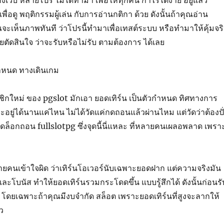
ว็บ หลายโปร ไม่ได้ทำมา เพื่อให้ทุกคน กำไรได้ง่าย อยู่แล้ว
พื่อดู พฤติกรรมผู้เล่น กับการอ่านกติกา ด้วย ดังนั้นถ้าคุณอ่าน
ณจะเห็นภาพทันที ว่าโปรนี้ทำมาเพื่อเทสต์ระบบ หรือทำมาให้คุ้มจริ
ยตัดสินใจ ว่าจะรับหรือไม่รับ ตามต้องการ ได้เลย
่กำหนด ทางเดินเกม
ิกใหม่ ของ pgslot มักเอา ยอดเทิร์น เป็นตัวกำหนด ทิศทางการ
ราะอยู่ได้นานแค่ไหน ไม่ได้วัดแค่กดถอนแล้วผ่านไหม แต่วัดว่าต้องปั
ปลดล็อกถอน fullslotpg ซึ่งจุดนี้นี่แหละ ที่หลายคนเผลอพลาด เพรา
ลายคนเข้าใจผิด ว่าเทิร์นโอเวอร์นับเฉพาะยอดฝาก แต่ความจริงมัน
และโบนัส ทำให้ยอดเทิร์นรวมกระโดดขึ้น แบบรู้สึกได้ ดังนั้นก่อนรั
์ โดยเฉพาะถ้าคุณมีงบจำกัด สล็อต เพราะยอดเทิร์นที่สูงจะลากให้
ัว