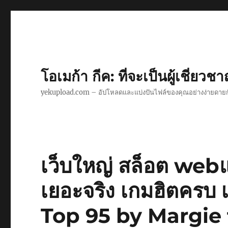
โอเมก้า กีค: ที่จะเป็นผู้เชี่ย
yekupload.com – อัปโหลดและแบ่งปันไฟล์ของคุณอย่างง่ายดาย
เว็บใหญ่ สล็อต web
เยอะจริง เกมฮิตครบ เน
Top 95 by Margie 