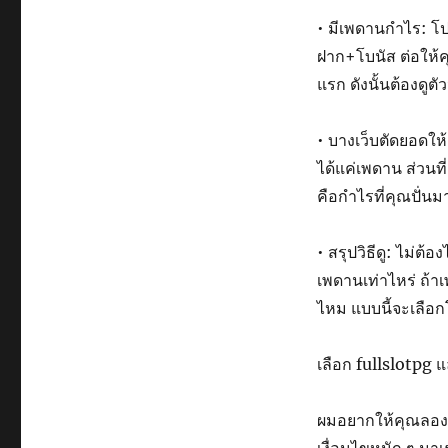
• มีเพดานกำไร: โป
ฝาก+โบนัส ต่อให้คุ
แรก ดังนั้นต้องดูตั
• บางเว็บตัดยอดให
ได้แค่เพดาน ส่วนที
คือกำไรที่คุณปั่นม
• สรุปวิธีดู: ไม่ต้
เพดานเท่าไหร่ ถ้าเ
ไหม แบบนี้จะเลือก
เลือก fullslotpg แ
ผมอยากให้คุณลอง f