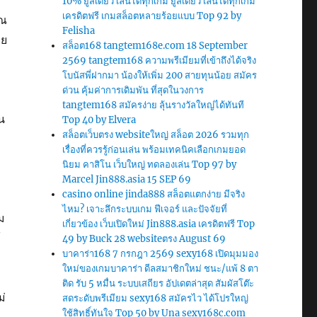
10% ยูสเดียว เล่นได้ทุกเกม ยูสเดียว เล่นได้ทุกเกม
เครดิตฟรี เกมสล็อตหลายร้อยแบบ Top 92 by
ุณ
Felisha
าย
สล็อต168 tangtem168e.com 18 September
2569 tangtem168 ความพรีเมียมที่เข้าถึงได้จริง
โบนัสพี่ฝากมา น้องให้เพิ่ม 200 สายทุนน้อย สมัคร
ด่วน คุ้มค่าการเดิมพัน ที่สุดในวงการ
tangtem168 สมัครง่าย ลุ้นรางวัลใหญ่ได้ทันที
น
Top 40 by Elvera
สล็อตเว็บตรง websiteใหญ่ สล็อต 2026 รวมทุก
เรื่องที่ควรรู้ก่อนเล่น พร้อมเทคนิคเลือกเกมยอด
นิยม คาสิโน เว็บใหญ่ ทดลองเล่น Top 97 by
Marcel Jin888.asia 15 SEP 69
casino online jinda888 สล็อตแตกง่าย มีจริง
ไหม? เจาะลึกระบบเกม ฟีเจอร์ และปัจจัยที่
ม
เกี่ยวข้อง เว็บเปิดใหม่ Jin888.asia เครดิตฟรี Top
้
49 by Buck 28 websiteตรง August 69
บาคาร่า168 7 กรกฎา 2569 sexy168 เปิดมุมมอง
ใหม่ของเกมบาคาร่า ดีลสมาชิกใหม่ ชนะ/แพ้ 8 ตา
ติด รับ 5 หมื่น ระบบเสถียร อัปเดตล่าสุด สัมผัสโต๊ะ
ม่
สดระดับพรีเมียม sexy168 สมัครไว ได้โปรใหญ่
ใช้สิทธิ์ทันใจ Top 50 by Una sexy168c.com