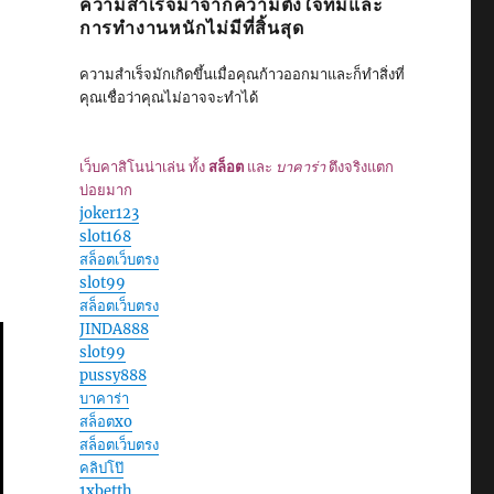
ความสำเร็จมาจากความตั้งใจที่มีและ
การทำงานหนักไม่มีที่สิ้นสุด
ความสำเร็จมักเกิดขึ้นเมื่อคุณก้าวออกมาและก็ทำสิ่งที่
คุณเชื่อว่าคุณไม่อาจจะทำได้
เว็บคาสิโนน่าเล่น ทั้ง
สล็อต
และ
บาคาร่า
ตึงจริงแตก
บ่อยมาก
joker123
slot168
สล็อตเว็บตรง
slot99
สล็อตเว็บตรง
JINDA888
slot99
pussy888
บาคาร่า
สล็อตxo
สล็อตเว็บตรง
คลิปโป๊
1xbetth