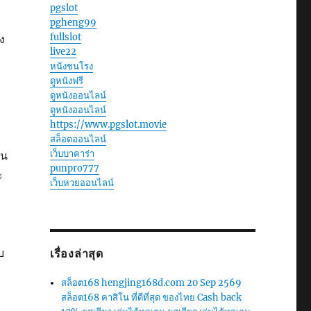
pgslot
pgheng99
fullslot
ง
live22
หนังชนโรง
ดูหนังฟรี
ดูหนังออนไลน์
ดูหนังออนไลน์
https://www.pgslot.movie
สล็อตออนไลน์
เว็บบาคาร่า
่น
punpro777
ะ
เว็บหวยออนไลน์
บ
เรื่องล่าสุด
สล็อต168 hengjing168d.com 20 Sep 2569
สล็อต168 คาสิโน ที่ดีที่สุด ของไทย Cash back