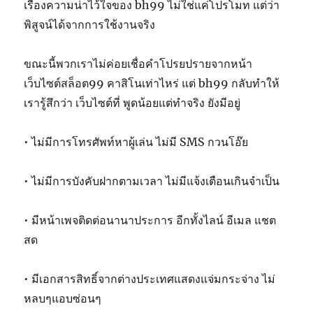
เรื่องความน่าไว้ใจของ bh99 ไม่ใช่แค่โปรโมท แต่ว่า
พิสูจน์ได้จากการใช้งานจริง
ขณะนี้พวกเราไม่ค่อยเชื่อคำโปรยปรายจากหน้า
เว็บไซต์สล็อต99 คาสิโนเท่าไหร่ แต่ bh99 กลับทำให้
เรารู้สึกว่า เว็บไซต์ที่ พูดน้อยแต่ทำจริง ยังมีอยู่
• ไม่มีการโทรศัพท์หาผู้เล่น ไม่มี SMS กวนโอ๊ย
• ไม่มีการบังคับฝากตามเวลา ไม่มีแจ้งเตือนเกินจำเป็น
• มีหน้าเพจติดต่อนานาประการ อีกทั้งไลน์ อีเมล แชต
สด
• มีเอกสารสิทธิ์จากต่างประเทศแสดงแจ่มกระจ่าง ไม่
หลบๆแอบซ่อนๆ