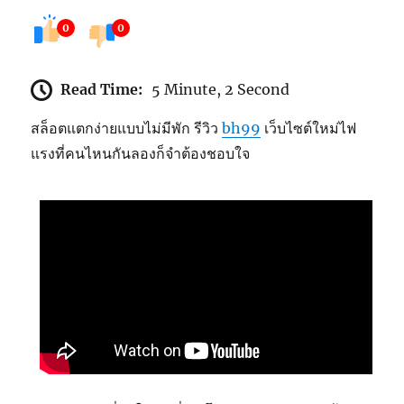
0
0
Read Time:
5 Minute, 2 Second
สล็อตแตกง่ายแบบไม่มีพัก รีวิว
bh99
เว็บไซต์ใหม่ไฟ
แรงที่คนไหนกันลองก็จำต้องชอบใจ