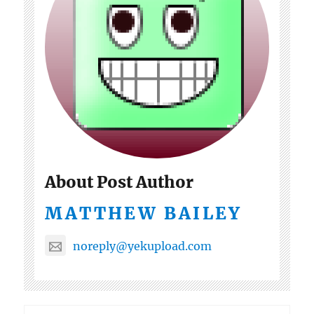
About Post Author
MATTHEW BAILEY
noreply@yekupload.com