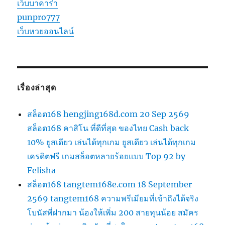
เว็บบาคาร่า
punpro777
เว็บหวยออนไลน์
เรื่องล่าสุด
สล็อต168 hengjing168d.com 20 Sep 2569
สล็อต168 คาสิโน ที่ดีที่สุด ของไทย Cash back
10% ยูสเดียว เล่นได้ทุกเกม ยูสเดียว เล่นได้ทุกเกม
เครดิตฟรี เกมสล็อตหลายร้อยแบบ Top 92 by
Felisha
สล็อต168 tangtem168e.com 18 September
2569 tangtem168 ความพรีเมียมที่เข้าถึงได้จริง
โบนัสพี่ฝากมา น้องให้เพิ่ม 200 สายทุนน้อย สมัคร