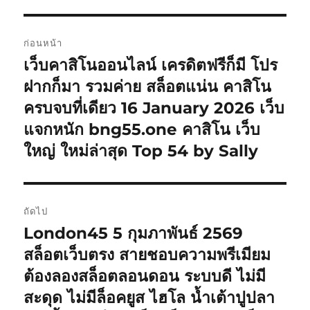
แนะแนว
ก่อนหน้า
เรื่อง
เว็บคาสิโนออนไลน์ เครดิตฟรีก็มี โปร
เรื่อง
ก่อน
ฝากก็มา รวมค่าย สล็อตแน่น คาสิโน
หน้า:
ครบจบที่เดียว 16 January 2026 เว็บ
แจกหนัก bng55.one คาสิโน เว็บ
ใหญ่ ใหม่ล่าสุด Top 54 by Sally
ถัดไป
London45 5 กุมภาพันธ์ 2569
เรื่อง
ต่อ
สล็อตเว็บตรง สายชอบความพรีเมียม
ไป:
ต้องลองสล็อตลอนดอน ระบบดี ไม่มี
สะดุด ไม่มีล็อคยูส ไฮโล น้ำเต้าปูปลา