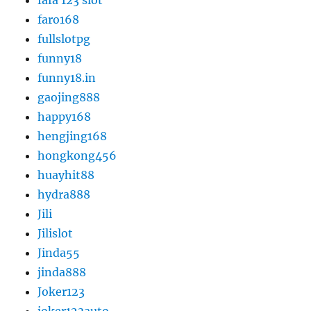
faro168
fullslotpg
funny18
funny18.in
gaojing888
happy168
hengjing168
hongkong456
huayhit88
hydra888
Jili
Jilislot
Jinda55
jinda888
Joker123
joker123auto