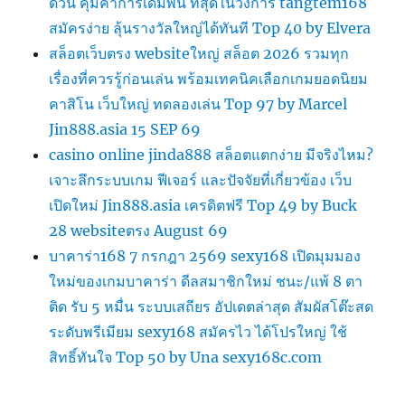
ด่วน คุ้มค่าการเดิมพัน ที่สุดในวงการ tangtem168
สมัครง่าย ลุ้นรางวัลใหญ่ได้ทันที Top 40 by Elvera
สล็อตเว็บตรง websiteใหญ่ สล็อต 2026 รวมทุก
เรื่องที่ควรรู้ก่อนเล่น พร้อมเทคนิคเลือกเกมยอดนิยม
คาสิโน เว็บใหญ่ ทดลองเล่น Top 97 by Marcel
Jin888.asia 15 SEP 69
casino online jinda888 สล็อตแตกง่าย มีจริงไหม?
เจาะลึกระบบเกม ฟีเจอร์ และปัจจัยที่เกี่ยวข้อง เว็บ
เปิดใหม่ Jin888.asia เครดิตฟรี Top 49 by Buck
28 websiteตรง August 69
บาคาร่า168 7 กรกฎา 2569 sexy168 เปิดมุมมอง
ใหม่ของเกมบาคาร่า ดีลสมาชิกใหม่ ชนะ/แพ้ 8 ตา
ติด รับ 5 หมื่น ระบบเสถียร อัปเดตล่าสุด สัมผัสโต๊ะสด
ระดับพรีเมียม sexy168 สมัครไว ได้โปรใหญ่ ใช้
สิทธิ์ทันใจ Top 50 by Una sexy168c.com