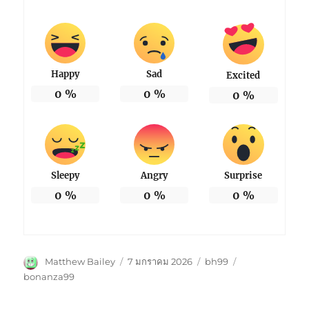
Happy
Sad
Excited
0
%
0
%
0
%
Sleepy
Angry
Surprise
0
%
0
%
0
%
ผู้
เขียน
หมวด
ป้าย
Matthew Bailey
7 มกราคม 2026
bh99
เขียน
เมื่อ
หมู่
กำกับ
bonanza99