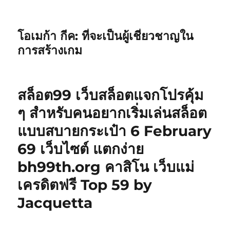
โอเมก้า กีค: ที่จะเป็นผู้เชี่ยวชาญใน
การสร้างเกม
สล็อต99 เว็บสล็อตแจกโปรคุ้ม
ๆ สำหรับคนอยากเริ่มเล่นสล็อต
แบบสบายกระเป๋า 6 February
69 เว็บไซต์ แตกง่าย
bh99th.org คาสิโน เว็บแม่
เครดิตฟรี Top 59 by
Jacquetta