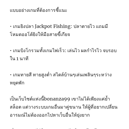
แบบอย่างเกมที่ต้องการชี้แนะ
• เกมยิงปลา Jackpot Fishing: ปลาตายไว แถมมี
โหมดออโต้ยิงให้มือสายขี้เกียจ
• เกมบิงโกรวมทั้งเกมไพ่เร็ว: เล่นไว ผลกำไรไว จบรอบ
ใน 1 นาที
• เกมทายสี ทายสูงต่ำ สไตล์บ้านๆเล่นเพลินๆระหว่าง
หยุดพัก
เป็นเว็บไซต์แห่งนี้bonanza99 เขาไม่ได้เพียงแค่ย้ำ
สล็อต แต่วางระบบเกมอื่นมาคู่ขนาน ให้ผู้ที่อยากเปลี่ยน
อารมณ์ไม่ต้องออกไปหาเว็บอื่นให้ยุ่งยาก