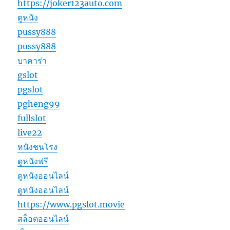
https://joker123auto.com
ดูหนัง
pussy888
pussy888
บาคาร่า
gslot
pgslot
pgheng99
fullslot
live22
หนังชนโรง
ดูหนังฟรี
ดูหนังออนไลน์
ดูหนังออนไลน์
https://www.pgslot.movie
สล็อตออนไลน์