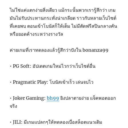
ไม่ใช่แค่แตกง่ายสิ่งเดียว แม้กระนั้นพวกเรารู้สึกว่า เกม
มันไม่รับประทานกระทั่งน่าเกลียด ราวกับหลายเว็บไซต์
ที่เคยพบ ตอนเข้าโบนัสก็ให้เต็ม ไม่มีตัดฟรีสปินกลางคัน
หรือยอดค้างระหว่างรางวัล
ค่ายเกมที่เราทดลองแล้วรู้สึกว่าปังใน bonanza99
• PG Soft: อัปเดตเกมใหม่ไวกว่าเว็บไซต์อื่น
• Pragmatic Play: โบนัสเข้าเร็ว เล่นจบไว
• Joker Gaming:
bh99
ยิงปลาตายง่าย แจ็คพอตออก
จริง
• JILI: มีเกมแปลกๆให้ทดลองเบื่อสล็อตแนวเดิม