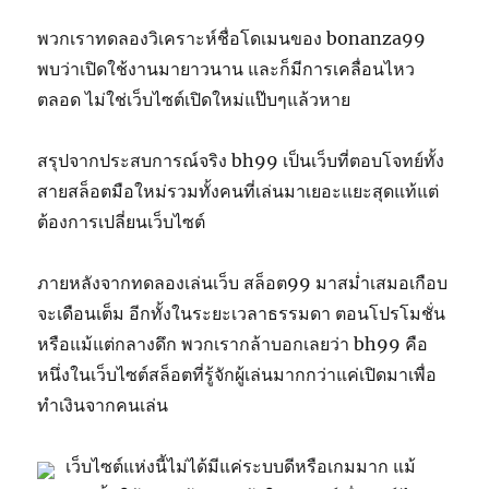
พวกเราทดลองวิเคราะห์ชื่อโดเมนของ bonanza99
พบว่าเปิดใช้งานมายาวนาน และก็มีการเคลื่อนไหว
ตลอด ไม่ใช่เว็บไซต์เปิดใหม่แป๊บๆแล้วหาย
สรุปจากประสบการณ์จริง bh99 เป็นเว็บที่ตอบโจทย์ทั้ง
สายสล็อตมือใหม่รวมทั้งคนที่เล่นมาเยอะแยะสุดแท้แต่
ต้องการเปลี่ยนเว็บไซต์
ภายหลังจากทดลองเล่นเว็บ สล็อต99 มาสม่ำเสมอเกือบ
จะเดือนเต็ม อีกทั้งในระยะเวลาธรรมดา ตอนโปรโมชั่น
หรือแม้แต่กลางดึก พวกเรากล้าบอกเลยว่า bh99 คือ
หนึ่งในเว็บไซต์สล็อตที่รู้จักผู้เล่นมากกว่าแค่เปิดมาเพื่อ
ทำเงินจากคนเล่น
เว็บไซต์แห่งนี้ไม่ได้มีแค่ระบบดีหรือเกมมาก แม้