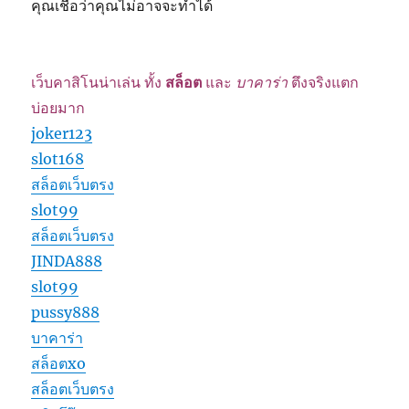
คุณเชื่อว่าคุณไม่อาจจะทำได้
เว็บคาสิโนน่าเล่น ทั้ง
สล็อต
และ
บาคาร่า
ตึงจริงแตก
บ่อยมาก
joker123
slot168
สล็อตเว็บตรง
slot99
สล็อตเว็บตรง
JINDA888
slot99
pussy888
บาคาร่า
สล็อตxo
สล็อตเว็บตรง