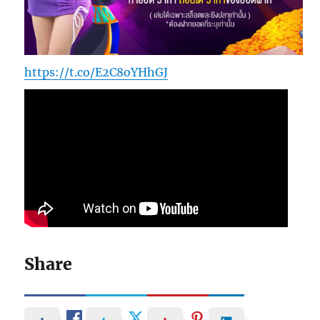
https://t.co/E2C8oYHhGJ
Share