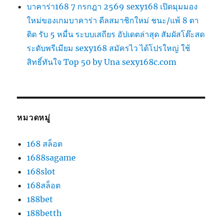
บาคาร่า168 7 กรกฎา 2569 sexy168 เปิดมุมมอง
ใหม่ของเกมบาคาร่า ดีลสมาชิกใหม่ ชนะ/แพ้ 8 ตา
ติด รับ 5 หมื่น ระบบเสถียร อัปเดตล่าสุด สัมผัสโต๊ะสด
ระดับพรีเมียม sexy168 สมัครไว ได้โปรใหญ่ ใช้
สิทธิ์ทันใจ Top 50 by Una sexy168c.com
หมวดหมู่
168 สล็อต
1688sagame
168slot
168สล็อต
188bet
188betth