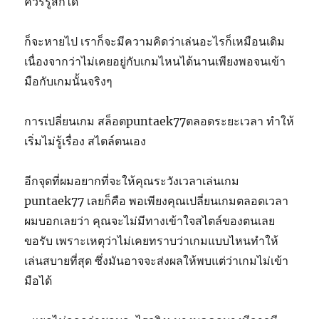
ควรรู้สึกได้
ก็จะหายไป เราก็จะมีความคิดว่าเล่นอะไรก็เหมือนเดิม
เนื่องจากว่าไม่เคยอยู่กับเกมไหนได้นานเพียงพอจนเข้า
มือกับเกมนั้นจริงๆ
การเปลี่ยนเกม สล็อตpuntaek77ตลอดระยะเวลา ทำให้
เริ่มไม่รู้เรื่อง สไตล์ตนเอง
อีกจุดที่ผมอยากที่จะให้คุณระวังเวลาเล่นเกม
puntaek77 เลยก็คือ พอเพียงคุณเปลี่ยนเกมตลอดเวลา
ผมบอกเลยว่า คุณจะไม่มีทางเข้าใจสไตล์ของตนเลย
ขอรับ เพราะเหตุว่าไม่เคยทราบว่าเกมแบบไหนทำให้
เล่นสบายที่สุด ซึ่งมันอาจจะส่งผลให้พบแต่ว่าเกมไม่เข้า
มือได้