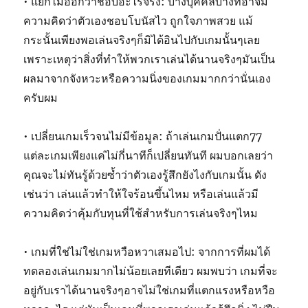
• แยกไม่ออกว่าชอบอะไรจริง: บางบุคคลบางทีอาจมี
ความคิดว่าตัวเองชอบโบนัสไว ถูกใจภาพสวย แม้
กระนั้นเพียงพอเล่นจริงๆก็มิได้อินไปกับเกมนั้นๆเลย
เพราะเหตุว่าสิ่งที่ทำให้พวกเราเล่นได้นานจริงๆมันเป็น
ผลมาจากจังหวะหรือความนิ่งของเกมมากกว่านั่นเอง
ครับผม
• เปลี่ยนเกมเร็วจนไม่มีข้อมูล: ถ้าเล่นเกมปั่นแตก77
แต่ละเกมเพียงแค่ไม่กี่นาทีก็เปลี่ยนทันที ผมบอกเลยว่า
คุณจะไม่ทันรู้ด้วยซ้ำว่าตัวเองรู้สึกยังไงกับเกมนั้น ดัง
เช่นว่า เล่นแล้วทำให้ใจร้อนขึ้นไหม หรือเล่นแล้วมี
ความคิดว่าคุ้มกับทุนที่ใช้สำหรับการเล่นจริงๆไหม
• เกมที่ใช่ไม่ใช่เกมหวือหวาเสมอไป: จากการที่ผมได้
ทดลองเล่นเกมมากไม่น้อยเลยทีเดียว ผมพบว่า เกมที่จะ
อยู่กับเราได้นานจริงๆอาจไม่ใช่เกมที่แตกแรงหรือหวือ