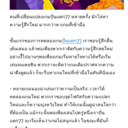
คนที่เปลี่ยนแปลงเกมปั่นแตก77 หลายครั้ง มักไล่หา
ความรู้สึกใหม่ มากกว่าหาเกมที่เข้ามือ
ขั้นแรกของการทดลองเกม
ปั่นแตก77
เราชอบรู้สึกตื่น
เต้นเสมอ แล้วพอเพียงพวกเราติดกับความรู้สึกสดใหม่
อย่างงี้ไปนานๆพอเพียงเกมเริ่มทายใจทางได้หรือเริ่ม
เล่นจนเคยชิน พวกเราจะคิดว่าเกมเดิมปราศจากความ
น่าดึงดูดแล้ว ก็จะรีบหาเกมใหม่ที่เข้ามือในทันทีนั่นเอง
• หลายเกมมองน่าเล่นกว่าความเป็นจริง: เวลาได้
ทดลองเกมใหม่ พวกเราชอบจุดโฟกัสกับความแปลก
ใหม่และก็ความมุ่งหวังใหม่ ทำให้เกมนั้นดูน่าสนใจกว่า
ที่ต้องเป็น แม้กระนั้นพอเพียงเล่นไปครู่หนึ่งเราปั่น
แตก77 จะเริ่มเห็นว่าเกมไม่สนุกแล้ว ในขณะที่มันก็