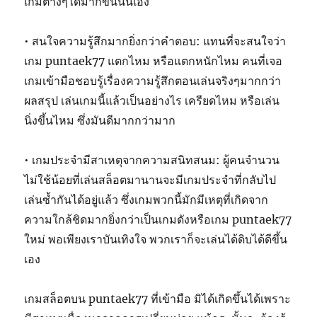
เกมต่างๆได้มากขึ้นนั่นเอง
• สนใจความรู้สึกมากยิ่งกว่าคำตอบ: แทนที่จะสนใจว่า
เกม puntaek77 แตกไหม หรือแตกหนักไหม คนที่เจอ
เกมเข้ามือชอบรู้เรื่องความรู้สึกตอนเล่นจริงๆมากกว่า
ผลสรุป เล่นเกมนี้แล้วเป็นอย่างไร เครียดไหม หรือเล่น
นิ่งขึ้นไหม ซึ่งมันดีมากกว่ามาก
• เกมประจำมีสาเหตุจากความสนิทสนม: ผู้คนจำนวน
ไม่ใช้น้อยที่เล่นสล็อตมานานจะมีเกมประจำที่กลับไป
เล่นซ้ำกันได้อยู่แล้ว ซึ่งเกมพวกนี้มักมีเหตุที่เกิดจาก
ความใกล้ชิดมากยิ่งกว่าเป็นเกมดังหรือเกม puntaek77
ใหม่ พอเพียงเราบันเทิงใจ พวกเราก็จะเล่นได้ดิบได้ดีขึ้น
เอง
เกมสล็อตบน puntaek77 ที่เข้ามือ มิได้เกิดขึ้นได้เพราะ