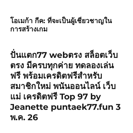
โอเมก้า กีค: ที่จะเป็นผู้เชี่ยวชาญใน
การสร้างเกม
ปั่นแตก77 webตรง สล็อตเว็บ
ตรง มีครบทุกค่าย ทดลองเล่น
ฟรี พร้อมเครดิตฟรีสำหรับ
สมาชิกใหม่ พนันออนไลน์ เว็บ
แม่ เครดิตฟรี Top 97 by
Jeanette puntaek77.fun 3
พ.ค. 26