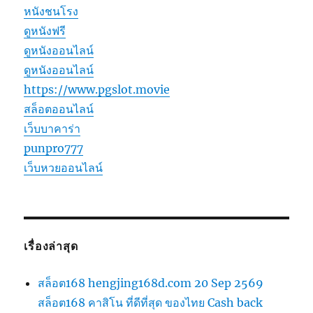
หนังชนโรง
ดูหนังฟรี
ดูหนังออนไลน์
ดูหนังออนไลน์
https://www.pgslot.movie
สล็อตออนไลน์
เว็บบาคาร่า
punpro777
เว็บหวยออนไลน์
เรื่องล่าสุด
สล็อต168 hengjing168d.com 20 Sep 2569
สล็อต168 คาสิโน ที่ดีที่สุด ของไทย Cash back