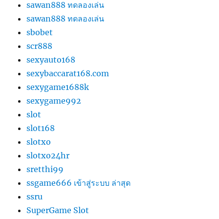
sawan888 ทดลองเล่น
sawan888 ทดลองเล่น
sbobet
scr888
sexyauto168
sexybaccarat168.com
sexygame1688k
sexygame992
slot
slot168
slotxo
slotxo24hr
sretthi99
ssgame666 เข้าสู่ระบบ ล่าสุด
ssru
SuperGame Slot