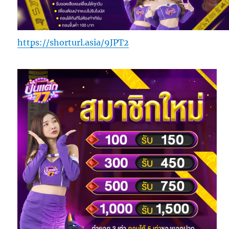
https://shorturl.asia/9JPT2