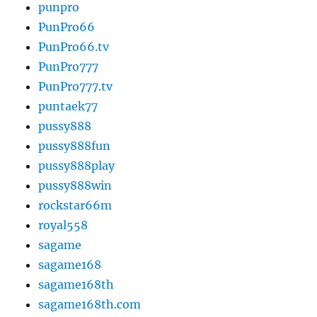
punpro
PunPro66
PunPro66.tv
PunPro777
PunPro777.tv
puntaek77
pussy888
pussy888fun
pussy888play
pussy888win
rockstar66m
royal558
sagame
sagame168
sagame168th
sagame168th.com